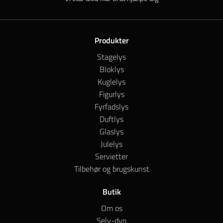
Produkter
Stagelys
Bloklys
Kuglelys
Figurlys
Fyrfadslys
Duftlys
Glaslys
Julelys
Servietter
Tilbehør og brugskunst
Butik
Om os
Selv-dyp