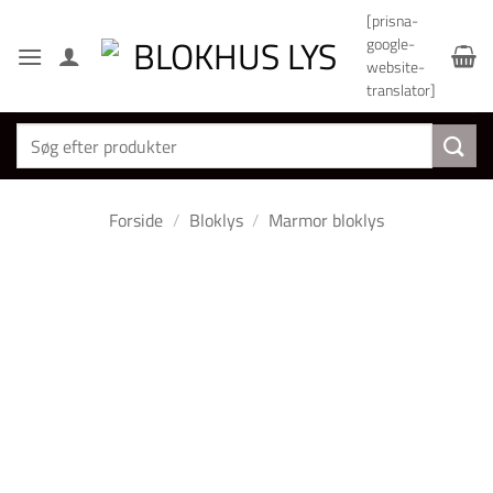
Fortsæt
[prisna-
til
google-
indhold
website-
translator]
Søg
efter:
Forside
/
Bloklys
/
Marmor bloklys