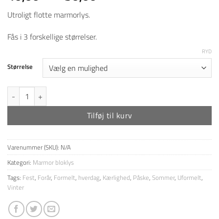
40,00 kr
Utroligt flotte marmorlys.
til
50,00 kr
Fås i 3 forskellige størrelser.
RYD
Størrelse
Marmorlys - Lyng antal
Tilføj til kurv
Varenummer (SKU):
N/A
Kategori:
Marmor bloklys
Tags:
Fest
,
Forår
,
Formelt
,
hverdag
,
Kærlighed
,
Påske
,
Sommer
,
Uformelt
,
Vinter