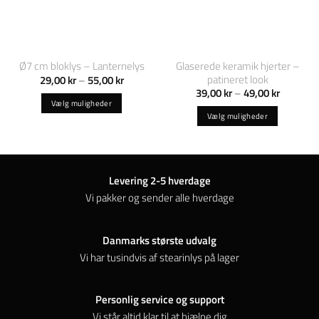
Glaserede keramik hjerter –
Ø7 cm bloklys – Lanternelys
Prisinterval:
patineret look
29,00
kr
–
55,00
kr
29,00 kr
Prisinterv
39,00
kr
–
49,00
kr
til
39,00 kr
Vælg muligheder
55,00 kr
til
Vælg muligheder
Dette
49,00 kr
Dette
vare
vare
har
har
flere
flere
varianter.
Levering 2-5 hverdage
varianter.
Mulighederne
Vi pakker og sender alle hverdage
Mulighederne
kan
kan
vælges
vælges
Danmarks største udvalg
på
på
varesiden
Vi har tusindvis af stearinlys på lager
varesiden
Personlig service og support
Vi står altid klar til at hjælpe dig