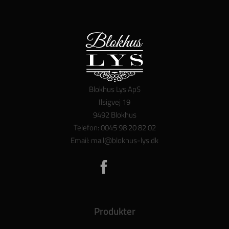
Blokhus Lys ApS
Ilsigvej 19
9492 Blokhus
Telefon: 0045 98 20 82 02
Email: mail@blokhus-lys.dk
Produkter