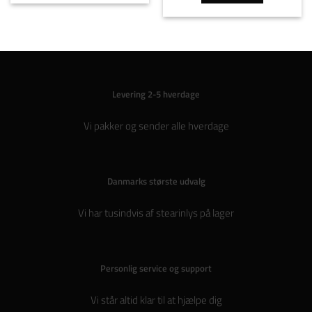
Levering 2-5 hverdage
Vi pakker og sender alle hverdage
Danmarks største udvalg
Vi har tusindvis af stearinlys på lager
Personlig service og support
Vi står altid klar til at hjælpe dig