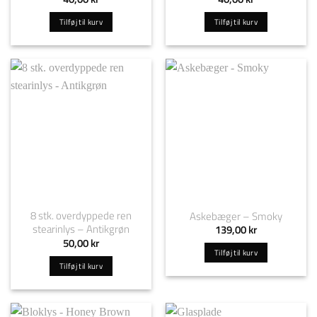
Tilføj til kurv
Tilføj til kurv
8 stk. overdyppede ren
Askebæger – Smoky
stearinlys – Antikgrøn
139,00
kr
50,00
kr
Tilføj til kurv
Tilføj til kurv