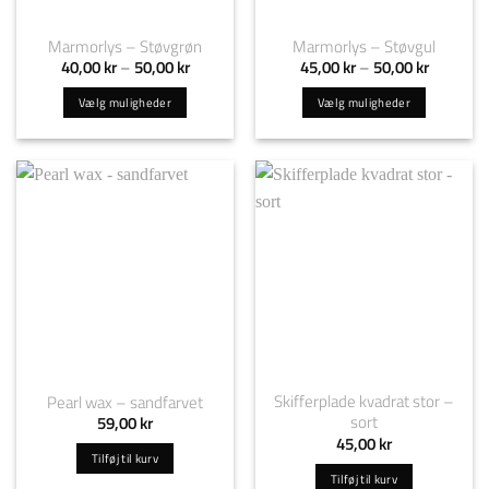
Marmorlys – Støvgrøn
Marmorlys – Støvgul
Prisinterval:
Prisinterv
40,00
kr
–
50,00
kr
45,00
kr
–
50,00
kr
40,00 kr
45,00 kr
til
til
Vælg muligheder
Vælg muligheder
50,00 kr
50,00 kr
Dette
Dette
vare
vare
har
har
flere
flere
varianter.
varianter.
Mulighederne
Mulighederne
kan
kan
vælges
vælges
på
på
varesiden
varesiden
Skifferplade kvadrat stor –
Pearl wax – sandfarvet
sort
59,00
kr
45,00
kr
Tilføj til kurv
Tilføj til kurv