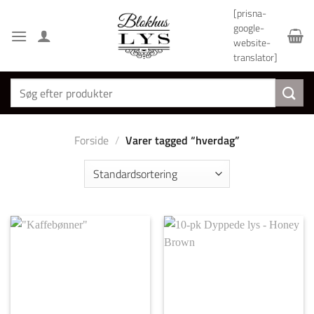
Fortsæt
[prisna-
til
google-
indhold
website-
translator]
Søg
efter:
Forside
/
Varer tagged “hverdag”