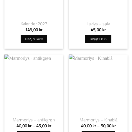
varesiden
varesiden
Kalender 2027
Laklys – sølv
149,00
kr
45,00
kr
Tilføj til kurv
Tilføj til kurv
Marmorlys – antikgrøn
Marmorlys – Kinablå
Prisinterval:
Prisinterv
40,00
kr
–
45,00
kr
40,00
kr
–
50,00
kr
40,00 kr
40,00 kr