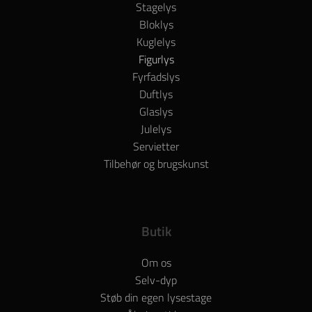
Stagelys
Bloklys
Kuglelys
Figurlys
Fyrfadslys
Duftlys
Glaslys
Julelys
Servietter
Tilbehør og brugskunst
Butik
Om os
Selv-dyp
Støb din egen lysestage