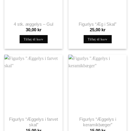
4 stk. æggelys – Gul
Figurlys “Æg i Skal”
30,00
kr
25,00
kr
Tilføj til kurv
Tilføj til kurv
Figurlys “Æggelys i farvet
Figurlys “Æggelys i
skal”
keramikbæger”
15,00
kr
15,00
kr