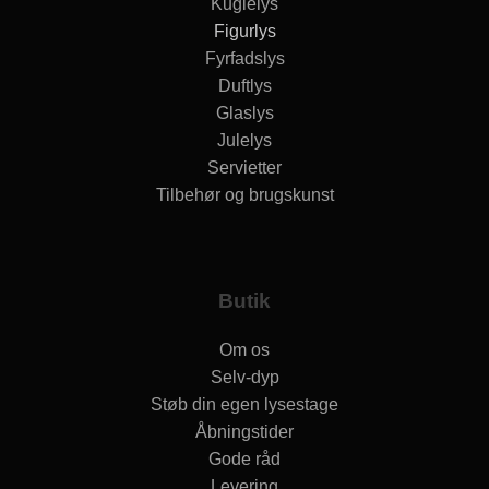
Kuglelys
Figurlys
Fyrfadslys
Duftlys
Glaslys
Julelys
Servietter
Tilbehør og brugskunst
Butik
Om os
Selv-dyp
Støb din egen lysestage
Åbningstider
Gode råd
Levering