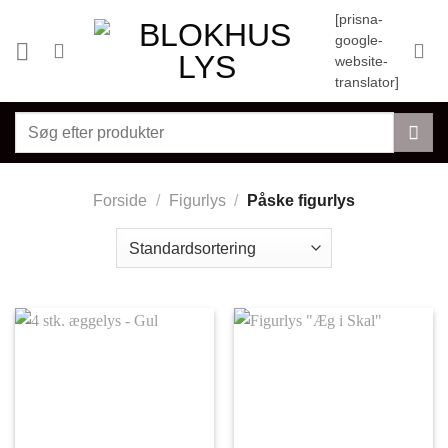
Fortsæt
[prisna-
til
google-
indhold
website-
translator]
Søg
efter:
Forside
/
Figurlys
/
Påske figurlys