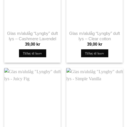
Glas m/alulåg “Lyngby” duft
Glas m/alulåg “Lyngby” duft
lys – Cashmere Lavendel
lys – Clear cotton
39,00
kr
39,00
kr
Tilføj til kurv
Tilføj til kurv