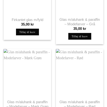
Glas m/aluhank & paraffin
Firkantet glas m/fyld
– Modefarver – Grå
35,00
kr
35,00
kr
Tilføj til kurv
Tilføj til kurv
Glas m/aluhank & paraffin
Glas m/aluhank & paraffin
– Modefarver – Mørk Grøn
– Modefarver – Rød