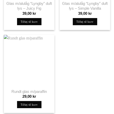
Glas m/alulåg “Lyngby” duft
Glas m/alulåg “Lyngby” duft
lys – Juicy Fig
lys – Simple Vanilla
39,00
kr
39,00
kr
Tilføj til kurv
Tilføj til kurv
Rundt glas m/paraffin
29,00
kr
Tilføj til kurv