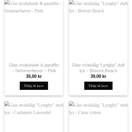
Glas m/aluhank & paraffin
Glas m/alulåg “Lyngby” duft
– Sommerfarver – Pink
lys – Breeze Beach
35,00
kr
39,00
kr
Tilføj til kurv
Tilføj til kurv