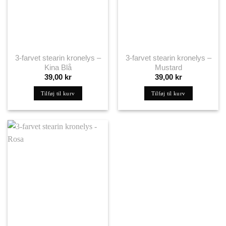
3-farvet stearin kronelys –
3-farvet stearin kronelys –
Kina Blå
Mustard
39,00
kr
39,00
kr
Tilføj til kurv
Tilføj til kurv