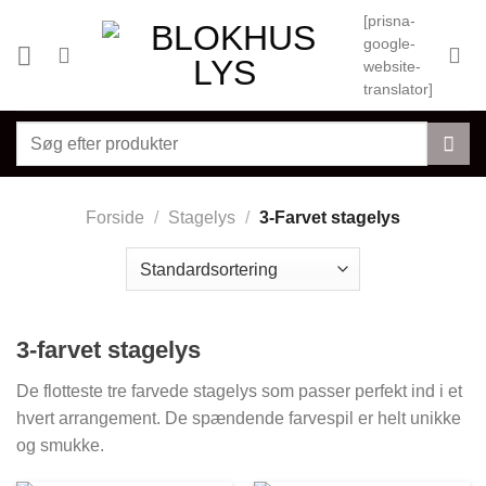
Fortsæt
[prisna-
til
google-
indhold
website-
translator]
Søg
efter:
Forside
/
Stagelys
/
3-Farvet stagelys
3-farvet stagelys
De flotteste tre farvede stagelys som passer perfekt ind i et
hvert arrangement. De spændende farvespil er helt unikke
og smukke.