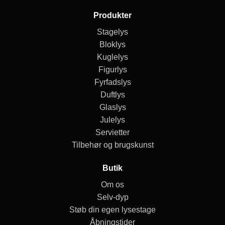
Produkter
Stagelys
Bloklys
Kuglelys
Figurlys
Fyrfadslys
Duftlys
Glaslys
Julelys
Servietter
Tilbehør og brugskunst
Butik
Om os
Selv-dyp
Støb din egen lysestage
Åbningstider