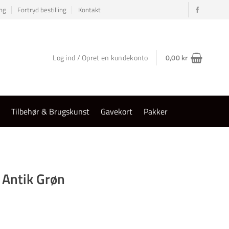
ng
Fortryd bestilling
Kontakt
Log ind / Opret en kundekonto
0,00
kr
r
Tilbehør & Brugskunst
Gavekort
Pakker
 Antik Grøn