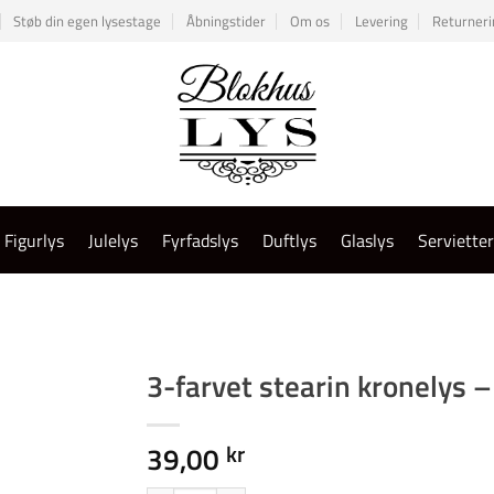
Støb din egen lysestage
Åbningstider
Om os
Levering
Returneri
Figurlys
Julelys
Fyrfadslys
Duftlys
Glaslys
Serviette
3-farvet stearin kronelys –
39,00
kr