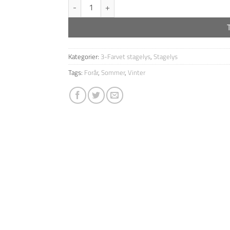
3-farvet stearin kronelys - Antik Grøn antal
Kategorier:
3-Farvet stagelys
,
Stagelys
Tags:
Forår
,
Sommer
,
Vinter