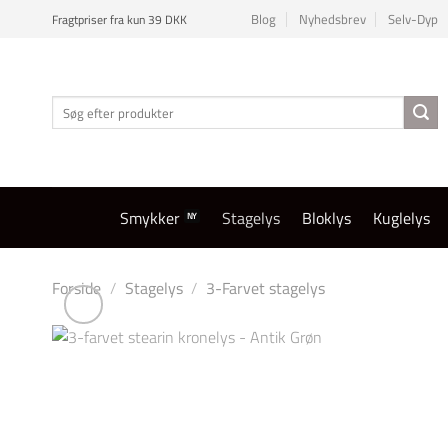
Fortsæt
Blog
Nyhedsbrev
Selv-Dyp
Fragtpriser fra kun 39 DKK
til
indhold
Søg
efter:
Smykker
Stagelys
Bloklys
Kuglelys
Forside
/
Stagelys
/
3-Farvet stagelys