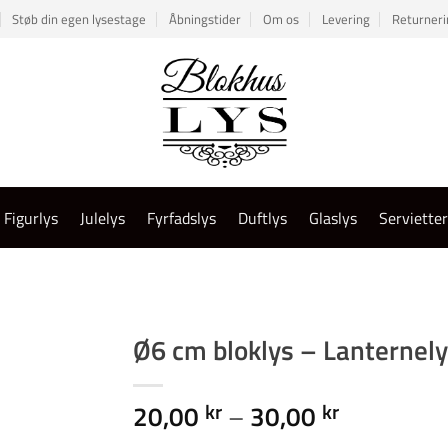
Støb din egen lysestage
Åbningstider
Om os
Levering
Returneri
Figurlys
Julelys
Fyrfadslys
Duftlys
Glaslys
Serviette
Ø6 cm bloklys – Lanternel
Prisinterv
20,00
–
30,00
kr
kr
20,00 kr