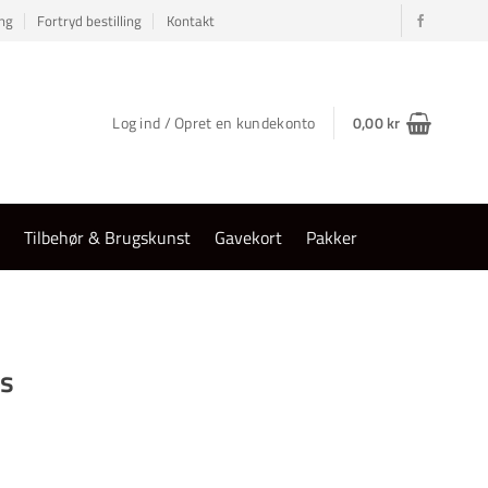
ng
Fortryd bestilling
Kontakt
Log ind / Opret en kundekonto
0,00
kr
r
Tilbehør & Brugskunst
Gavekort
Pakker
ys
al: