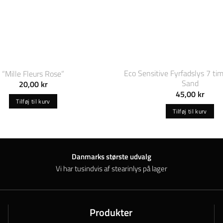
Eco Sensitive Fyrfadslys 7 ti
“Mille Fleurs Rose”
Sand
20,00
kr
45,00
kr
Tilføj til kurv
Tilføj til kurv
Danmarks største udvalg
Vi har tusindvis af stearinlys på lager
Produkter