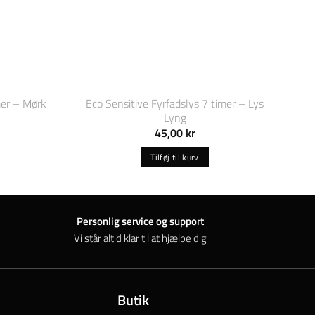
mer – Mørk
Eco Sensitive Fyrfadslys 7 timer – Lys
Lyng
45,00
kr
Tilføj til kurv
Personlig service og support
Vi står altid klar til at hjælpe dig
Butik