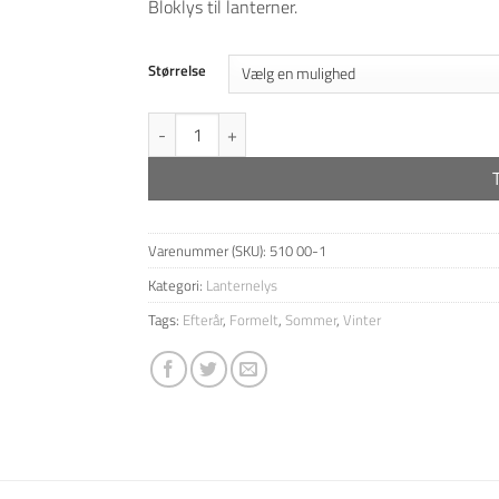
Bloklys til lanterner.
til
30,00 kr
Størrelse
Ø6 cm bloklys - Lanternelys antal
Varenummer (SKU):
510 00-1
Kategori:
Lanternelys
Tags:
Efterår
,
Formelt
,
Sommer
,
Vinter