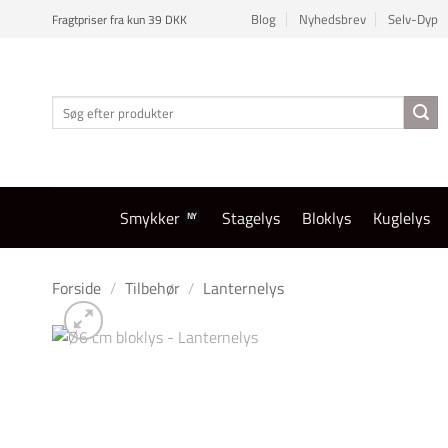
Fortsæt
Blog
Nyhedsbrev
Selv-Dyp
Fragtpriser fra kun 39 DKK
til
indhold
Søg
efter:
Smykker
Stagelys
Bloklys
Kuglelys
Forside
/
Tilbehør
/
Lanternelys