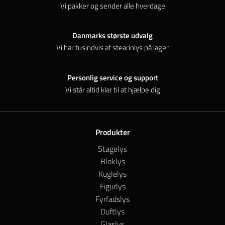
Mulighederne
Vi pakker og sender alle hverdage
kan
vælges
Danmarks største udvalg
på
varesiden
Vi har tusindvis af stearinlys på lager
Personlig service og support
Vi står altid klar til at hjælpe dig
Produkter
Stagelys
Bloklys
Kuglelys
Figurlys
Fyrfadslys
Duftlys
Glaslys