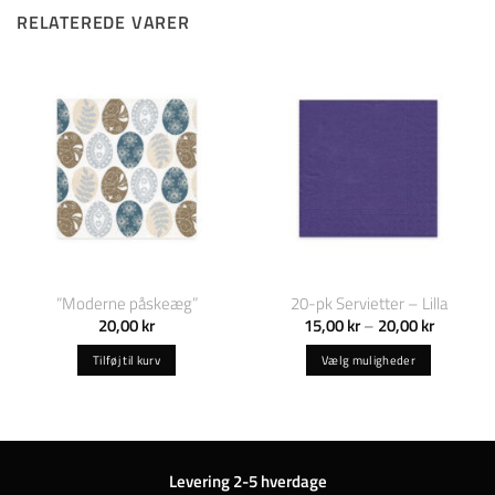
RELATEREDE VARER
“Moderne påskeæg”
20-pk Servietter – Lilla
Prisinterv
20,00
kr
15,00
kr
–
20,00
kr
15,00 kr
til
Tilføj til kurv
Vælg muligheder
20,00 kr
Dette
vare
har
flere
varianter.
Levering 2-5 hverdage