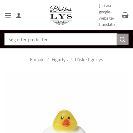
Fortsæt
[prisna-
til
google-
indhold
website-
translator]
Søg
efter:
Forside
/
Figurlys
/
Påske figurlys