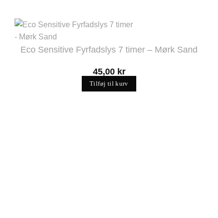
Eco Sensitive Fyrfadslys 7 timer – Mørk Sand
45,00
kr
Tilføj til kurv