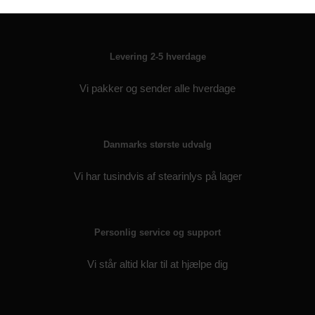
Levering 2-5 hverdage
Vi pakker og sender alle hverdage
Danmarks største udvalg
Vi har tusindvis af stearinlys på lager
Personlig service og support
Vi står altid klar til at hjælpe dig