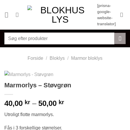
Fortsæt
[prisna-
til
google-
indhold
website-
translator]
Søg
efter:
Forside
/
Bloklys
/
Marmor bloklys
Marmorlys – Støvgrøn
Prisinterval:
40,00
kr
–
50,00
kr
40,00 kr
Utroligt flotte marmorlys.
til
50,00 kr
Fås i 3 forskellige størrelser.