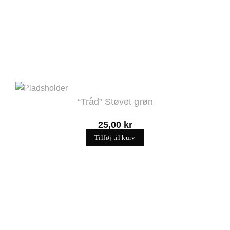
“Tråd” Støvet grøn
25,00
kr
Tilføj til kurv