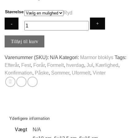
Størrelse
Ryd
Marmorlys
Tilføj til kurv
-
Støvgrøn
Varenummer (SKU):
N/A
Kategori:
Marmor bloklys
Tags:
antal
Efterår
,
Fest
,
Forår
,
Formelt
,
hverdag
,
Jul
,
Kærlighed
,
Konfirmation
,
Påske
,
Sommer
,
Uformelt
,
Vinter
Yderligere information
Vægt
N/A