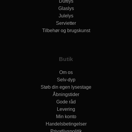
Duftlys
Glaslys
Julelys
Servietter
Tilbehør og brugskunst
Butik
Om os
Selv-dyp
Støb din egen lysestage
Åbningstider
Gode råd
Levering
Min konto
Handelsbetingelser
Privatlivspolitik