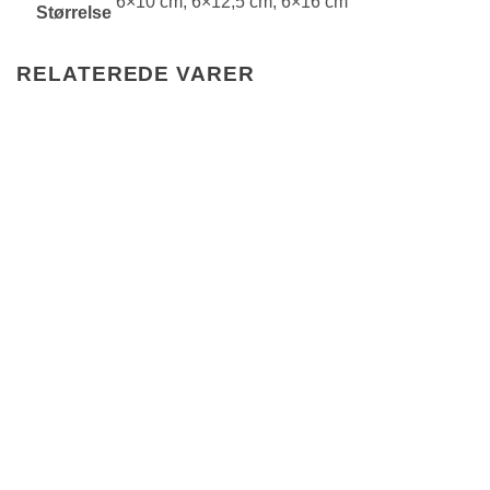
6×10 cm, 6×12,5 cm, 6×16 cm
Størrelse
RELATEREDE VARER