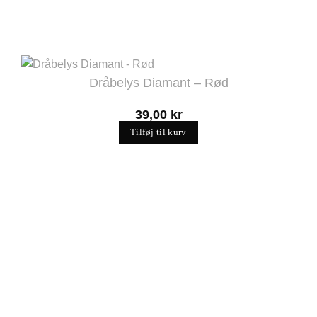
Dråbelys Diamant – Rød
39,00
kr
Tilføj til kurv