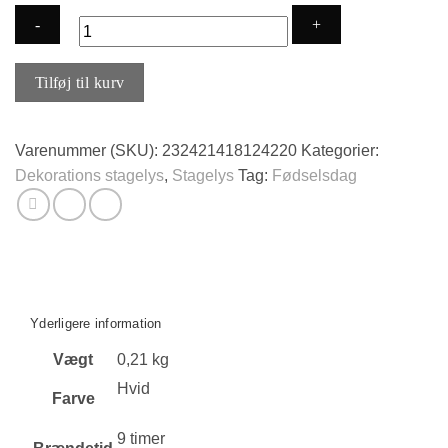
Dåbs
Tilføj til kurv
2
stk
stagelys
Varenummer (SKU):
232421418124220
Kategorier:
med
Dekorations stagelys
,
Stagelys
Tag:
Fødselsdag
pige
Bamse
antal
Yderligere information
Vægt
0,21 kg
Hvid
Farve
9 timer