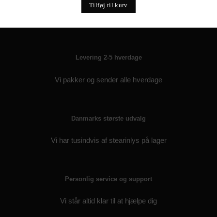
Tilføj til kurv
Levering 2-5 hverdage
Vi pakker og sender alle hverdage
Danmarks største udvalg
Vi har tusindvis af stearinlys på lager
Personlig service og support
Vi står altid klar til at hjælpe dig