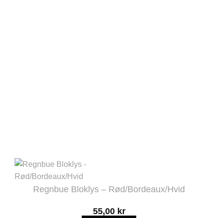
varianter.
Mulighederne
kan
vælges
på
varesiden
Regnbue Bloklys – Rød/Bordeaux/Hvid
55,00
kr