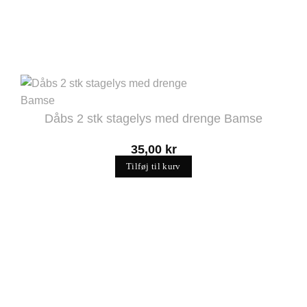
Dåbs 2 stk stagelys med drenge Bamse
35,00
kr
Tilføj til kurv