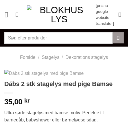
Fortsæt
[prisna-
til
google-
indhold
website-
translator]
Søg
efter:
Forside
/
Stagelys
/
Dekorations stagelys
Dåbs 2 stk stagelys med pige Bamse
35,00
kr
Ultra søde stagelys med bamse motiv. Perfekte til
barnedåb, babyshower eller børnefødselsdag.