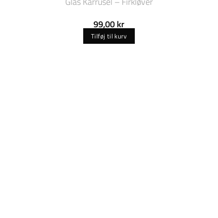
Glas Karrusel – Firkløver
99,00
kr
Tilføj til kurv