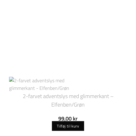
2-farvet adventslys med glimmerkant –
Elfenben/Grøn
99,00
kr
Tilføj til kurv