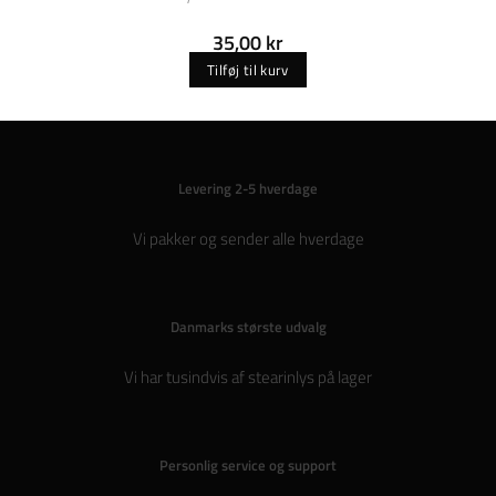
35,00
kr
Tilføj til kurv
Levering 2-5 hverdage
Vi pakker og sender alle hverdage
Danmarks største udvalg
Vi har tusindvis af stearinlys på lager
Personlig service og support