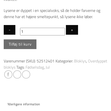
Lysene er dyppet i en specialvoks, så de holder farverne og
denne har et højere smeltepunkt, så lysene ikke løber.
Bloklys
Tilføj til kurv
"Piet
Hein"
-
Varenummer (SKU):
52512401
Kategorier:
Bloklys
,
Overdyppet
Rubin
bloklys
Tags:
Fødselsdag
,
Jul
Rød
antal
Yderligere information