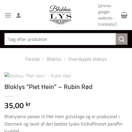
Fortsæt
[prisna-
til
google-
indhold
website-
translator]
Søg
efter:
Forside
/
Bloklys
/
Overdyppet bloklys
Bloklys “Piet Hein” – Rubin Rød
35,00
kr
Bloklysene passer til Piet Hein gulvstage og er produceret i
Danmark og lavet af den bedste tyske fuldraffineret paraffin
kvalitet.