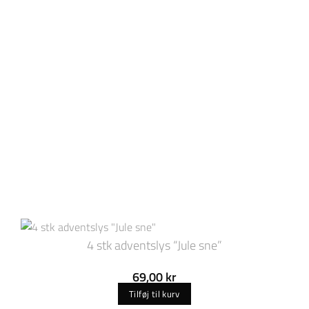
4 stk adventslys “Jule sne”
69,00
kr
Tilføj til kurv