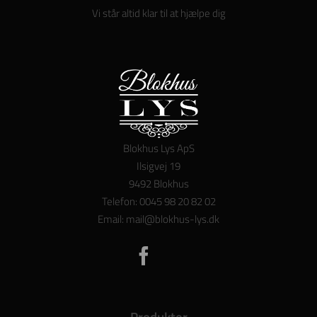
Vi står altid klar til at hjælpe dig
Blokhus Lys ApS
Ilsigvej 19
9492 Blokhus
Telefon: 0045 98 20 82 02
Email: mail@blokhus-lys.dk
Produkter