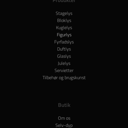
Stagelys
Bloklys
Kuglelys
Figurlys
Fyrfadslys
Duftlys
Glaslys
Julelys
Servietter
Tilbehør og brugskunst
Butik
Om os
Selv-dyp