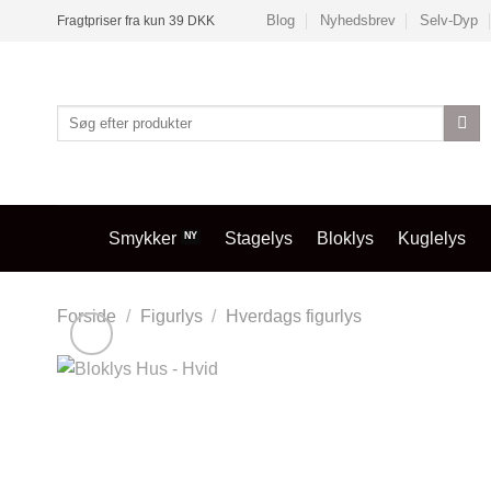
Fortsæt
Blog
Nyhedsbrev
Selv-Dyp
Fragtpriser fra kun 39 DKK
til
indhold
Søg
efter:
Smykker
Stagelys
Bloklys
Kuglelys
Forside
/
Figurlys
/
Hverdags figurlys