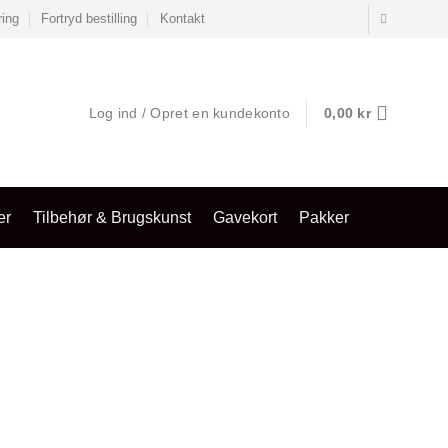
ring
Fortryd bestilling
Kontakt
Log ind / Opret en kundekonto
0,00
kr
er
Tilbehør & Brugskunst
Gavekort
Pakker
al: