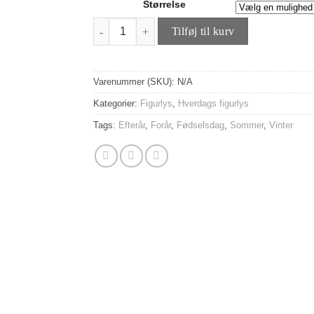
Størrelse
til
Bloklys Hus - Hvid antal
30,00 kr
Tilføj til kurv
Varenummer (SKU):
N/A
Kategorier:
Figurlys
,
Hverdags figurlys
Tags:
Efterår
,
Forår
,
Fødselsdag
,
Sommer
,
Vinter