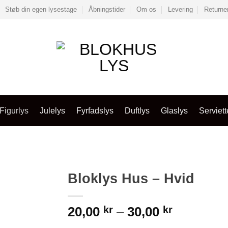
Støb din egen lysestage
Åbningstider
Om os
Levering
Returne
Figurlys
Julelys
Fyrfadslys
Duftlys
Glaslys
Serviett
Bloklys Hus – Hvid
Prisinterv
20,00
kr
–
30,00
kr
20,00 kr