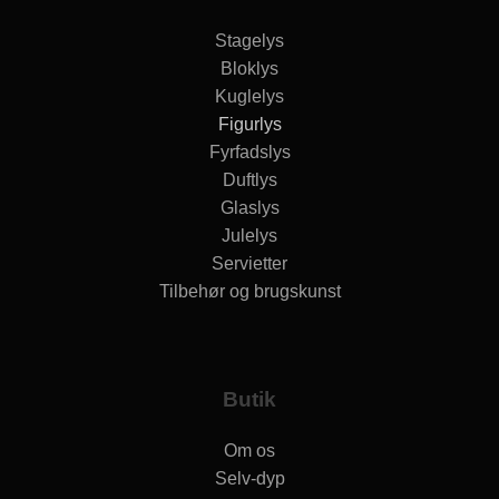
Stagelys
Bloklys
Kuglelys
Figurlys
Fyrfadslys
Duftlys
Glaslys
Julelys
Servietter
Tilbehør og brugskunst
Butik
Om os
Selv-dyp