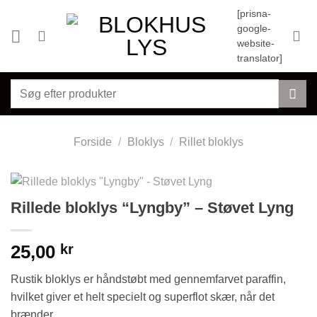
Fortsæt
[prisna-
til
google-
indhold
website-
translator]
Søg
efter:
Forside
/
Bloklys
/
Rillet bloklys
Rillede bloklys “Lyngby” – Støvet Lyng
25,00
kr
Rustik bloklys er håndstøbt med gennemfarvet paraffin,
hvilket giver et helt specielt og superflot skær, når det
brænder.