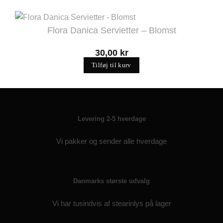
Flora Danica Servietter – Blomst
30,00
kr
Tilføj til kurv
Levering 2-5 hverdage
Vi pakker og sender alle hverdage
Danmarks største udvalg
Vi har tusindvis af stearinlys på lager