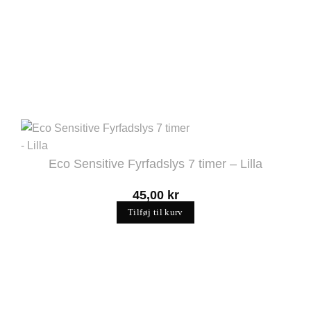
Eco Sensitive Fyrfadslys 7 timer – Lilla
45,00
kr
Tilføj til kurv