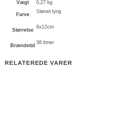
Vægt
0,27 kg
Støvet lyng
Farve
6x12cm
Størrelse
36 timer
Brændetid
RELATEREDE VARER