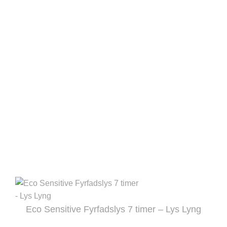
flere
varianter.
Mulighederne
kan
vælges
på
varesiden
Eco Sensitive Fyrfadslys 7 timer – Lys Lyng