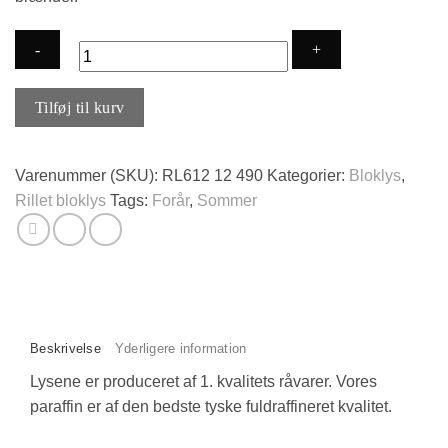
Rillede
Tilføj til kurv
bloklys
"Lyngby"
-
Varenummer (SKU):
RL612 12 490
Kategorier:
Bloklys
,
Støvet
Rillet bloklys
Tags:
Forår
,
Sommer
Lyng
antal
Beskrivelse
Yderligere information
Lysene er produceret af 1. kvalitets råvarer. Vores
paraffin er af den bedste tyske fuldraffineret kvalitet.