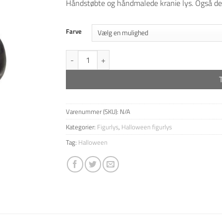
Håndstøbte og håndmalede kranie lys. Også det 
Farve
Halloween kranie antal
Varenummer (SKU):
N/A
Kategorier:
Figurlys
,
Halloween figurlys
Tag:
Halloween