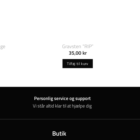
age
Gravsten “RIP”
35,00
kr
Tilføj til kurv
Personlig service og support
Vi står altid klar til at hjælpe dig
Butik