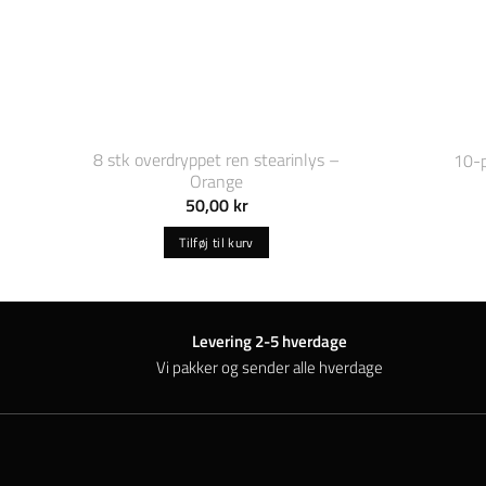
8 stk overdryppet ren stearinlys –
10-p
Orange
50,00
kr
Tilføj til kurv
Levering 2-5 hverdage
Vi pakker og sender alle hverdage