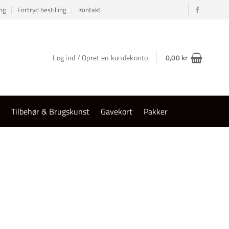
ng
Fortryd bestilling
Kontakt
Log ind / Opret en kundekonto
0,00
kr
r
Tilbehør & Brugskunst
Gavekort
Pakker