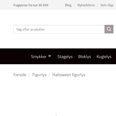
Fortsæt
Blog
Nyhedsbrev
Selv-Dyp
Fragtpriser fra kun 39 DKK
til
indhold
Søg
efter:
Smykker
Stagelys
Bloklys
Kuglelys
Forside
/
Figurlys
/
Halloween figurlys