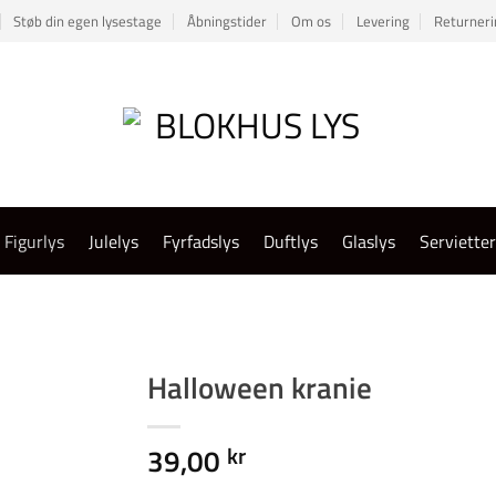
Støb din egen lysestage
Åbningstider
Om os
Levering
Returneri
Figurlys
Julelys
Fyrfadslys
Duftlys
Glaslys
Serviette
Halloween kranie
39,00
kr