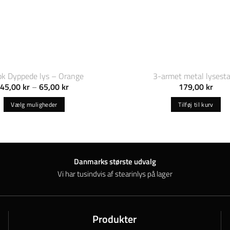
k Dyppede lys – Orange
3-armet metal lysest
Prisinterval:
45,00
kr
–
65,00
kr
179,00
kr
45,00 kr
til
Vælg muligheder
Tilføj til kurv
65,00 kr
Dette
vare
har
flere
Danmarks største udvalg
varianter.
Vi har tusindvis af stearinlys på lager
Mulighederne
kan
vælges
på
Produkter
varesiden