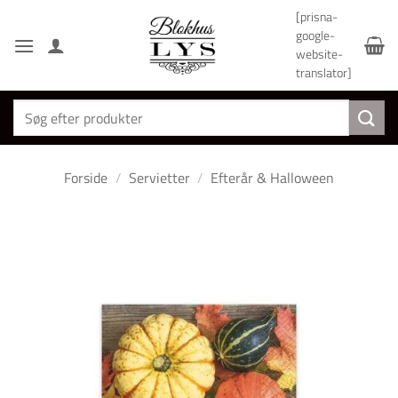
Fortsæt
[prisna-
til
google-
indhold
website-
translator]
Søg
efter:
Forside
/
Servietter
/
Efterår & Halloween