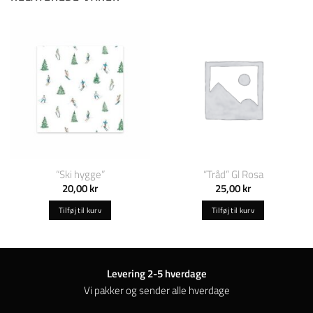
“Ski hygge”
“Tråd” Gl Rosa
20,00
kr
25,00
kr
Tilføj til kurv
Tilføj til kurv
Levering 2-5 hverdage
Vi pakker og sender alle hverdage