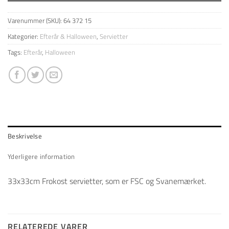
Varenummer (SKU):
64 372 15
Kategorier:
Efterår & Halloween
,
Servietter
Tags:
Efterår
,
Halloween
Beskrivelse
Yderligere information
33x33cm Frokost servietter, som er FSC og Svanemærket.
RELATEREDE VARER