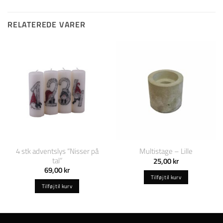
RELATEREDE VARER
4 stk adventslys “Nisser på
Multistage – Lille
tal”
25,00
kr
69,00
kr
Tilføj til kurv
Tilføj til kurv