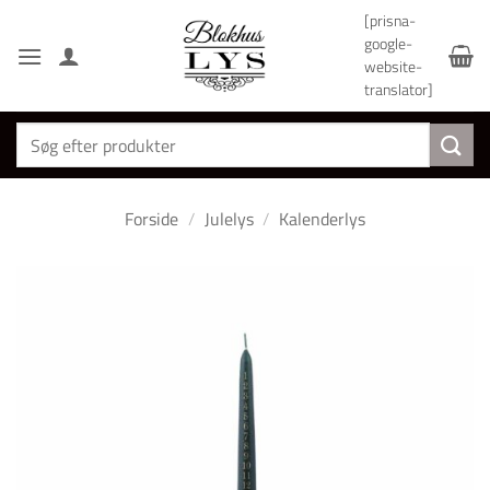
Fortsæt
[prisna-
til
google-
indhold
website-
translator]
Søg
efter:
Forside
/
Julelys
/
Kalenderlys