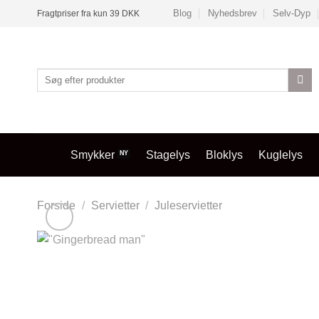
Fortsæt
Blog
Nyhedsbrev
Selv-Dyp
Fragtpriser fra kun 39 DKK
til
indhold
Søg
efter:
Smykker
Stagelys
Bloklys
Kuglelys
Forside
/
Servietter
/
Juleservietter