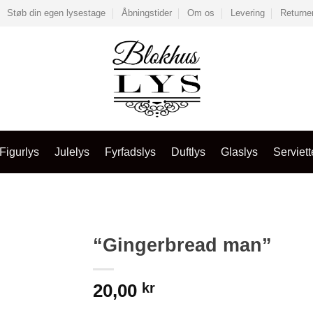
Støb din egen lysestage
Åbningstider
Om os
Levering
Returne
Figurlys
Julelys
Fyrfadslys
Duftlys
Glaslys
Serviett
“Gingerbread man”
20,00
kr