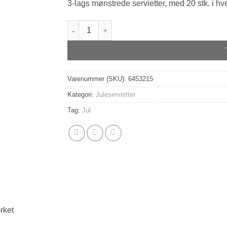
3-lags mønstrede servietter, med 20 stk. i h
"Gingerbread man" antal
Varenummer (SKU):
6453215
Kategori:
Juleservietter
Tag:
Jul
rket