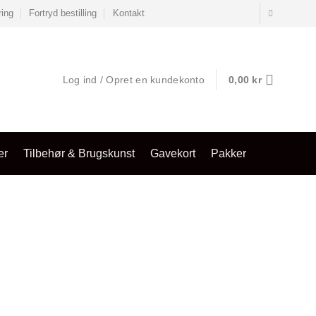
ring
Fortryd bestilling
Kontakt
Log ind / Opret en kundekonto
0,00
kr
er
Tilbehør & Brugskunst
Gavekort
Pakker