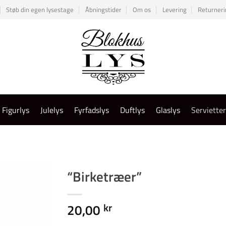
Støb din egen lysestage
Åbningstider
Om os
Levering
Returneri
Figurlys
Julelys
Fyrfadslys
Duftlys
Glaslys
Serviette
“Birketræer”
20,00
kr