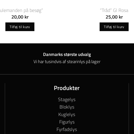
Julemanden på besøg”
“Tråd” Gl Rosa
20,00
kr
25,00
kr
Tilføj til kurv
Tilføj til kurv
Danmarks største udvalg
Vi har tusindvis af stearinlys på lager
Produkter
Stagelys
Bloklys
Kuglelys
Figurlys
Fyrfadslys