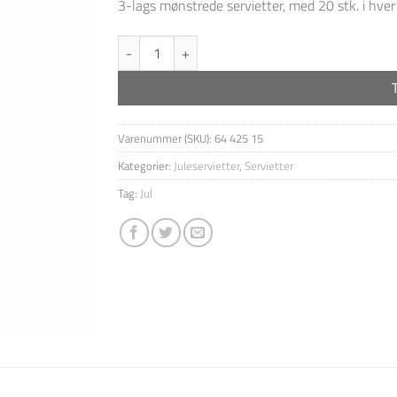
3-lags mønstrede servietter, med 20 stk. i hver
"Birketræer" antal
Varenummer (SKU):
64 425 15
Kategorier:
Juleservietter
,
Servietter
Tag:
Jul