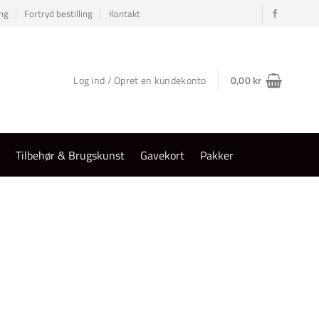
ng
Fortryd bestilling
Kontakt
Log ind / Opret en kundekonto
0,00
kr
r
Tilbehør & Brugskunst
Gavekort
Pakker