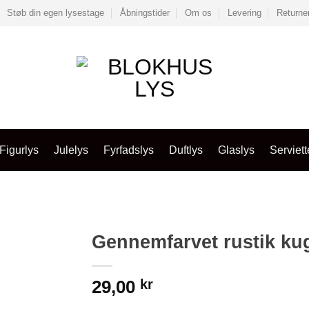
Støb din egen lysestage
Åbningstider
Om os
Levering
Returne
Figurlys
Julelys
Fyrfadslys
Duftlys
Glaslys
Serviett
Gennemfarvet rustik kug
29,00
kr