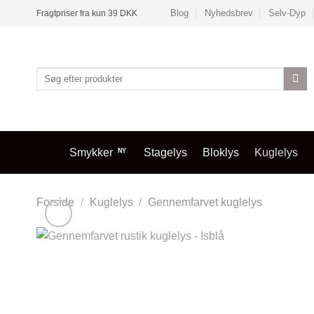
Fortsæt
Blog
Nyhedsbrev
Selv-Dyp
Fragtpriser fra kun 39 DKK
til
indhold
Søg
efter:
Smykker
Stagelys
Bloklys
Kuglelys
Forside
/
Kuglelys
/
Gennemfarvet kuglelys