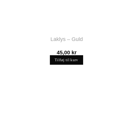
Laklys – Guld
45,00
kr
Tilføj til kurv