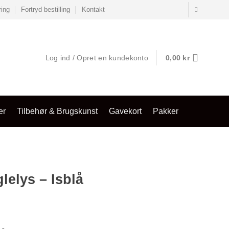
ring
Fortryd bestilling
Kontakt
Log ind / Opret en kundekonto
0,00
kr
er
Tilbehør & Brugskunst
Gavekort
Pakker
lelys – Isblå