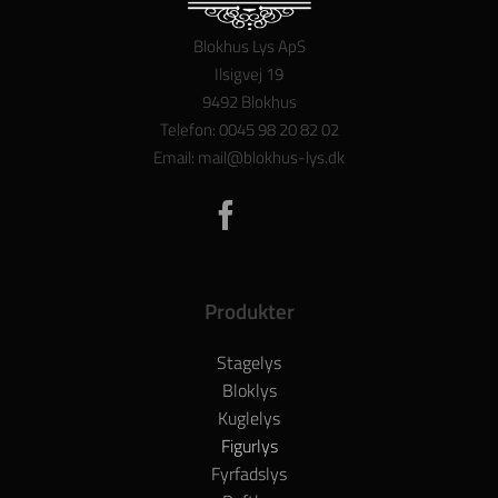
Blokhus Lys ApS
Ilsigvej 19
9492 Blokhus
Telefon: 0045 98 20 82 02
Email: mail@blokhus-lys.dk
Produkter
Stagelys
Bloklys
Kuglelys
Figurlys
Fyrfadslys