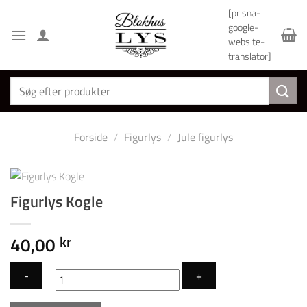
Fortsæt
[prisna-
til
google-
indhold
website-
translator]
Søg
efter:
Forside
/
Figurlys
/
Jule figurlys
Figurlys Kogle
40,00
kr