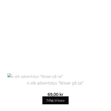
4 stk adventslys “Nisser på tal”
69,00
kr
Tilføj til kurv