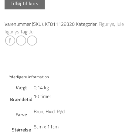
Figurlys
Tilføj til kurv
Kogle
antal
Varenummer (SKU):
KT811128320
Kategorier:
Figurlys
,
Jule
figurlys
Tag:
Jul
Yderligere information
Vægt
0,14 kg
10 timer
Brændetid
Brun, Hvid, Rød
Farve
8cm x 11cm
Størrelse