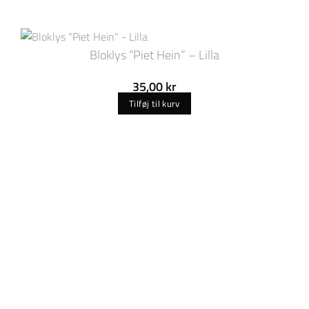
Bloklys “Piet Hein” – Lilla
35,00
kr
Tilføj til kurv