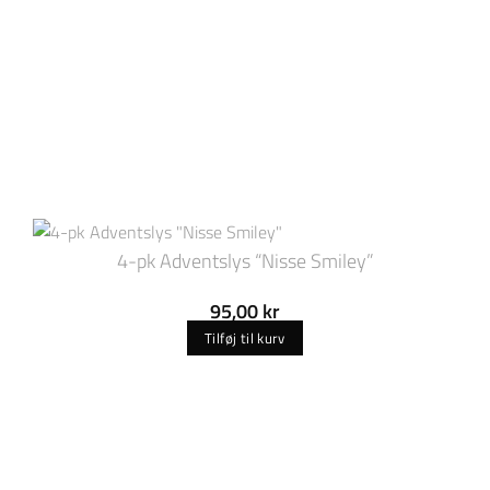
4-pk Adventslys “Nisse Smiley”
95,00
kr
Tilføj til kurv