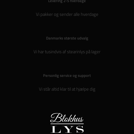
Levering 2-5 hverdage
Vi pakker og sender alle hverdage
Danmarks største udvalg
Vi har tusindvis af stearinlys på lager
Personlig service og support
Vi står altid klar til at hjælpe dig