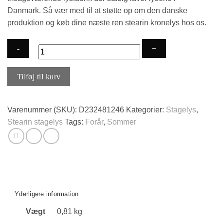
Danmark. Så vær med til at støtte op om den danske
produktion og køb dine næste ren stearin kronelys hos os.
8
Tilføj til kurv
stk
overdryppet
ren
Varenummer (SKU):
D232481246
Kategorier:
Stagelys
,
stearinlys
Stearin stagelys
Tags:
Forår
,
Sommer
-
Cerise
antal
Yderligere information
Vægt
0,81 kg