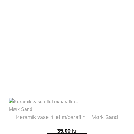
varianter.
Mulighederne
kan
vælges
på
varesiden
Keramik vase rillet m/paraffin – Mørk Sand
35,00
kr