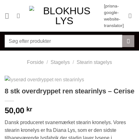
Fortsæt
[prisna-
til
google-
indhold
website-
translator]
Søg
efter:
Forside
/
Stagelys
/
Stearin stagelys
8 stk overdryppet ren stearinlys – Cerise
50,00
kr
Dansk produceret svanemærket stearin kronelys. Vores
stearin kronelys er fra Diana Lys, som er den sidste
tilbageværende lysfabrik der stadig laver lysene i