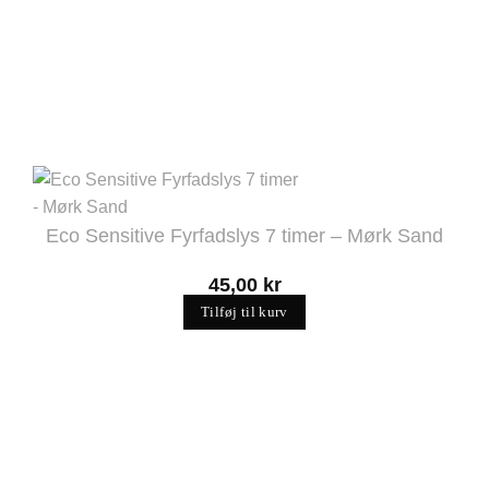
Eco Sensitive Fyrfadslys 7 timer – Mørk Sand
45,00
kr
Tilføj til kurv