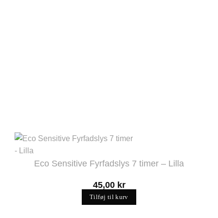
Eco Sensitive Fyrfadslys 7 timer – Lilla
45,00
kr
Tilføj til kurv