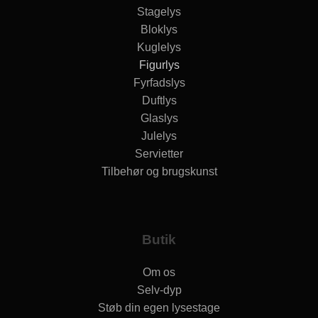
Stagelys
Bloklys
Kuglelys
Figurlys
Fyrfadslys
Duftlys
Glaslys
Julelys
Servietter
Tilbehør og brugskunst
Butik
Om os
Selv-dyp
Støb din egen lysestage