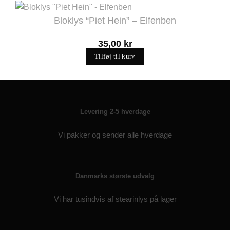
Bloklys “Piet Hein” – Elfenben
35,00
kr
Tilføj til kurv
Levering 2-5 hverdage
Vi pakker og sender alle hverdage
Danmarks største udvalg
Vi har tusindvis af stearinlys på lager