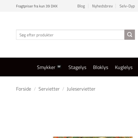
Fortsæt
Blog
Nyhedsbrev
Selv-Dyp
Fragtpriser fra kun 39 DKK
til
indhold
Søg
efter:
Smykker
Stagelys
Bloklys
Kuglelys
Forside
/
Servietter
/
Juleservietter