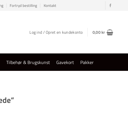
ng
Fortryd bestilling
Kontakt
Log ind / Opret en kundekonto
0,00
kr
r
Tilbehør & Brugskunst
Gavekort
Pakker
lede”