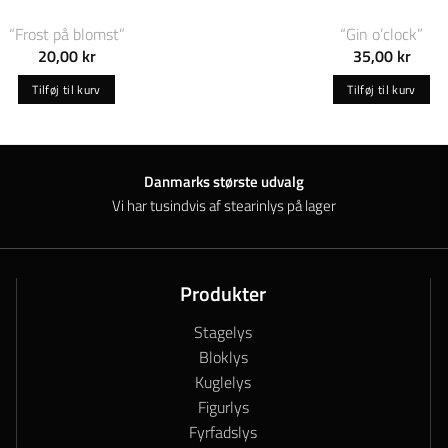
“Frost på blomst”
“Gin o’clock”
20,00
kr
35,00
kr
Tilføj til kurv
Tilføj til kurv
Danmarks største udvalg
Vi har tusindvis af stearinlys på lager
Produkter
Stagelys
Bloklys
Kuglelys
Figurlys
Fyrfadslys