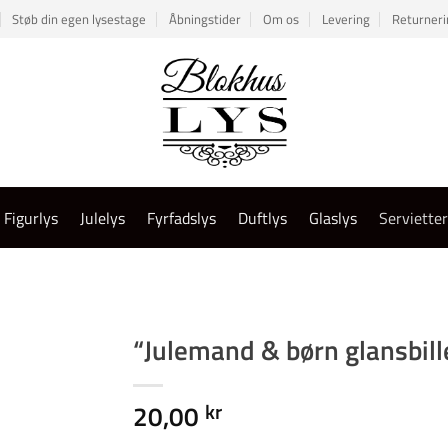
Støb din egen lysestage
Åbningstider
Om os
Levering
Returneri
Figurlys
Julelys
Fyrfadslys
Duftlys
Glaslys
Serviette
“Julemand & børn glansbil
20,00
kr