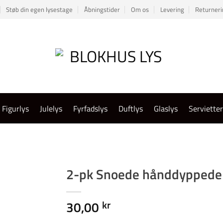
Støb din egen lysestage
Åbningstider
Om os
Levering
Returneri
Figurlys
Julelys
Fyrfadslys
Duftlys
Glaslys
Serviette
2-pk Snoede hånddyppede 
30,00
kr