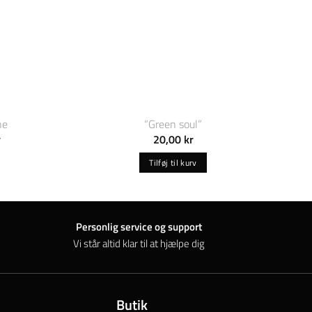
ne
“Green soul”
Prisinterval:
r
20,00
kr
20,00 kr
til
Tilføj til kurv
30,00 kr
Personlig service og support
Vi står altid klar til at hjælpe dig
ne
Butik