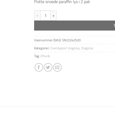
Flotte snoede paraffin lys i 2 pak
2-pk Snoede hånddyppede lys - Hvid antal
Varenummer (SKU):
SN22242520
Kategorier:
Overdyppet stagelys
,
Stagelys
Tag:
Efterår