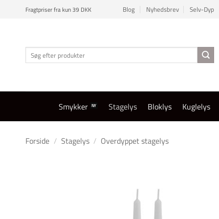
Fortsæt
Blog
Nyhedsbrev
Selv-Dyp
Fragtpriser fra kun 39 DKK
til
indhold
Søg
efter:
Smykker
Stagelys
Bloklys
Kuglelys
Forside
/
Stagelys
/
Overdyppet stagelys