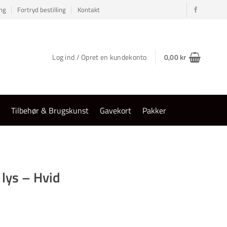
ng
Fortryd bestilling
Kontakt
Log ind / Opret en kundekonto
0,00
kr
r
Tilbehør & Brugskunst
Gavekort
Pakker
lys – Hvid