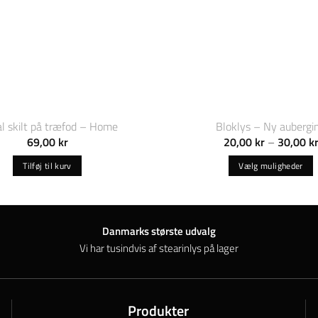
l skilt på træfod – Home
Bloklys – Ny aubergi
69,00
kr
20,00
kr
–
30,00
k
Tilføj til kurv
Vælg muligheder
Dette
vare
har
Danmarks største udvalg
flere
Vi har tusindvis af stearinlys på lager
varianter.
Muligheder
kan
vælges
Produkter
på