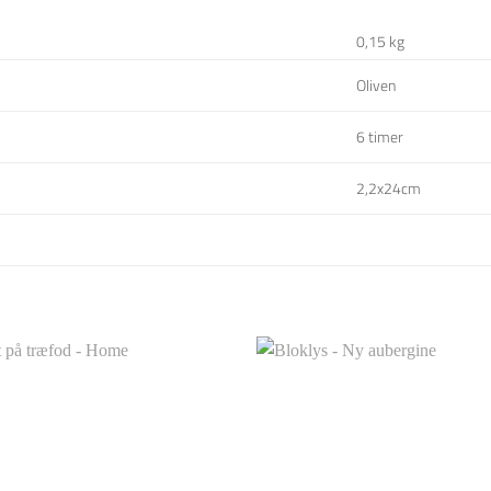
0,15 kg
Oliven
6 timer
2,2x24cm