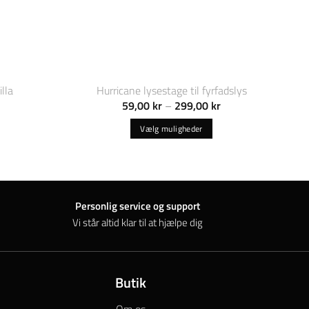
lla
Hurricane lysestage til fyrfadslys
Prisinterval:
59,00
kr
–
299,00
kr
59,00 kr
til
Vælg muligheder
299,00 kr
Dette
vare
har
flere
Personlig service og support
varianter.
Vi står altid klar til at hjælpe dig
Mulighederne
kan
vælges
på
Butik
varesiden