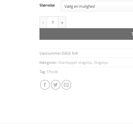
til
Størrelse
65,00 kr
10-pk Dyppede lys - Mørk Sand antal
Varenummer (SKU):
N/A
Kategorier:
Overdyppet stagelys
,
Stagelys
Tag:
Efterår