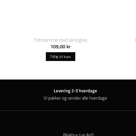
Fotoramme med akrylglas
109,00
kr
Tilføj til kurv
Levering 2-5 hverdage
Vi pakker og sender alle hverdage
Blokhus Lys ApS