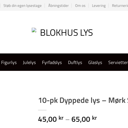
Støb din egen lysestage
Åbningstider
Om os
Levering
Returneri
Figurlys
Julelys
Fyrfadslys
Duftlys
Glaslys
Serviette
10-pk Dyppede lys – Mørk
Prisinterv
45,00
–
65,00
kr
kr
45,00 kr