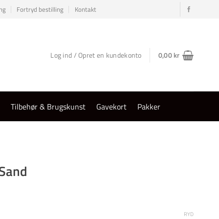
ng
Fortryd bestilling
Kontakt
Log ind / Opret en kundekonto
0,00
kr
r
Tilbehør & Brugskunst
Gavekort
Pakker
 Sand
al:
RYD