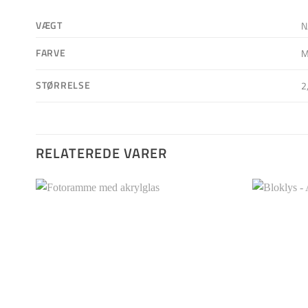
VÆGT
N
FARVE
M
STØRRELSE
2
RELATEREDE VARER