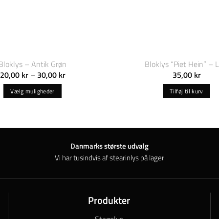
Bloklys – Antik Grøn
Bloklys “Piet Hein” – Li
Prisinterval:
20,00
kr
–
30,00
kr
35,00
kr
20,00 kr
til
Vælg muligheder
Tilføj til kurv
30,00 kr
Dette
vare
har
flere
Danmarks største udvalg
varianter.
Vi har tusindvis af stearinlys på lager
Mulighederne
kan
vælges
på
Produkter
varesiden