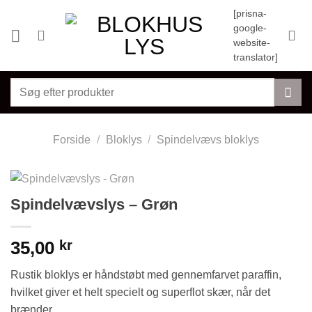
Fortsæt
[prisna-
til
google-
indhold
website-
translator]
Søg
efter:
Forside
/
Bloklys
/
Spindelvævs bloklys
Spindelvævslys – Grøn
35,00
kr
Rustik bloklys er håndstøbt med gennemfarvet paraffin,
hvilket giver et helt specielt og superflot skær, når det
brænder.