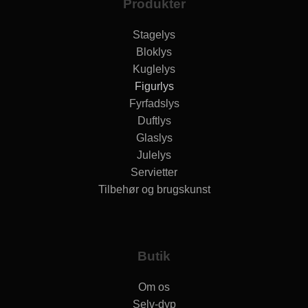
Produkter
Stagelys
Bloklys
Kuglelys
Figurlys
Fyrfadslys
Duftlys
Glaslys
Julelys
Servietter
Tilbehør og brugskunst
Butik
Om os
Selv-dyp