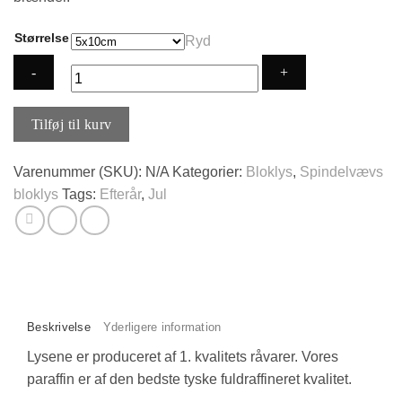
Størrelse
Ryd
Spindelvævslys
Tilføj til kurv
-
Grøn
Varenummer (SKU):
N/A
Kategorier:
Bloklys
,
Spindelvævs
antal
bloklys
Tags:
Efterår
,
Jul
Beskrivelse
Yderligere information
Lysene er produceret af 1. kvalitets råvarer. Vores
paraffin er af den bedste tyske fuldraffineret kvalitet.