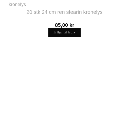
20 stk 24 cm ren stearin kronelys
85,00
kr
Tilføj til kurv