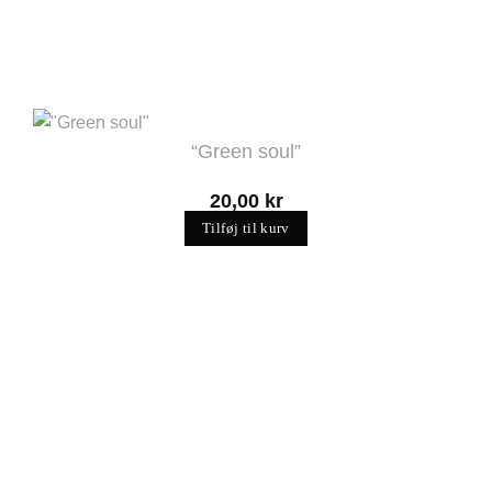
“Green soul”
20,00
kr
Tilføj til kurv