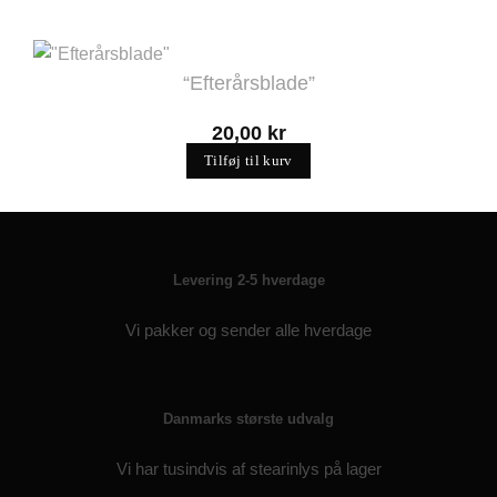
“Efterårsblade”
20,00
kr
Tilføj til kurv
Levering 2-5 hverdage
Vi pakker og sender alle hverdage
Danmarks største udvalg
Vi har tusindvis af stearinlys på lager