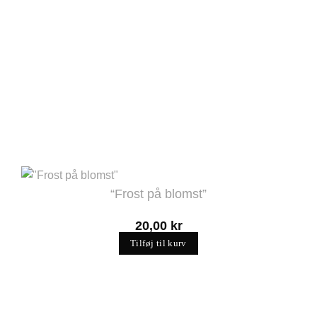
“Frost på blomst”
20,00
kr
Tilføj til kurv