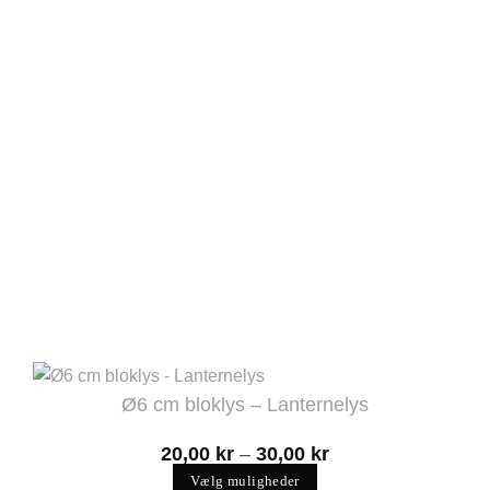
Ø6 cm bloklys – Lanternelys
Prisinterval:
20,00
kr
–
30,00
kr
20,00 kr
Vælg muligheder