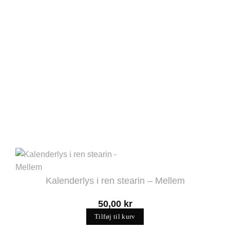
Kalenderlys i ren stearin – Mellem
50,00
kr
Tilføj til kurv