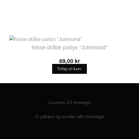
Nisse dråbe parlys “Julemand”
69,00
kr
Tilføj til kurv
Levering 2-5 hverdage
Vi pakker og sender alle hverdage