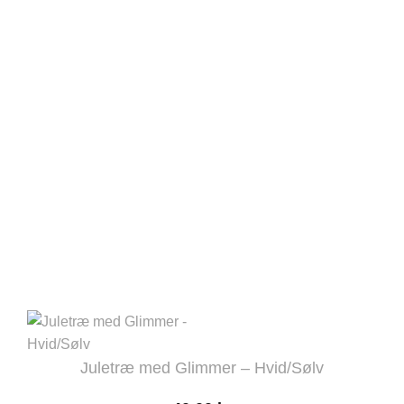
flere
varianter.
Mulighederne
kan
vælges
på
varesiden
Juletræ med Glimmer – Hvid/Sølv