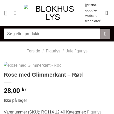
Fortsæt
[prisna-
til
google-
indhold
website-
translator]
Søg
efter:
Forside
/
Figurlys
/
Jule figurlys
Rose med Glimmerkant – Rød
28,00
kr
Ikke på lager
Varenummer (SKU):
RG114 12 40
Kategorier:
Figurlys
,