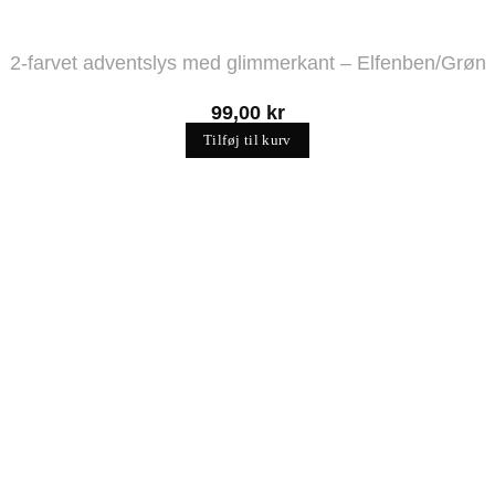
2-farvet adventslys med glimmerkant – Elfenben/Grøn
99,00
kr
Tilføj til kurv