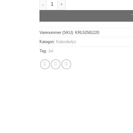
Rillet Kalenderlys antal
Varenummer (SKU):
KRL52581220
Kategori:
Kalenderlys
Tag:
Jul