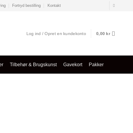
ring
Fortryd bestilling
Kontakt
Log ind / Opret en kundekonto
0,00
kr
er
Tilbehør & Brugskunst
Gavekort
Pakker