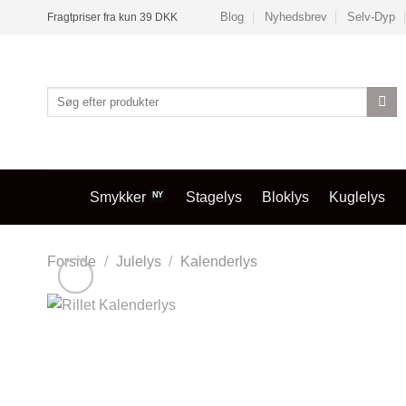
Fortsæt
Blog
Nyhedsbrev
Selv-Dyp
Fragtpriser fra kun 39 DKK
til
indhold
Søg
efter:
Smykker
Stagelys
Bloklys
Kuglelys
Forside
/
Julelys
/
Kalenderlys