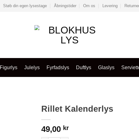
Støb din egen lysestage
Åbningstider
Om os
Levering
Returne
Figurlys
Julelys
Fyrfadslys
Duftlys
Glaslys
Serviett
Rillet Kalenderlys
49,00
kr