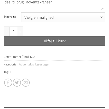
Ideel til brug i adventskransen.
til
25,00 kr
RYD
Størrelse
4 stk. metalholdere til Bloklys - Sølv antal
Tilføj til kurv
Varenummer (SKU):
N/A
Kategorier:
Adventslys
,
Lysestager
Tag:
Jul