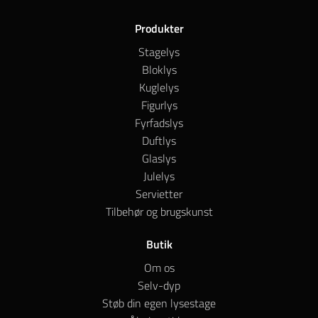
Produkter
Stagelys
Bloklys
Kuglelys
Figurlys
Fyrfadslys
Duftlys
Glaslys
Julelys
Servietter
Tilbehør og brugskunst
Butik
Om os
Selv-dyp
Støb din egen lysestage