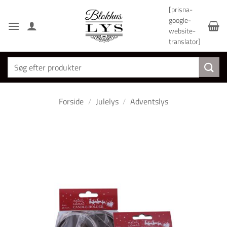
Fortsæt
[prisna-
til
google-
indhold
website-
translator]
Søg
efter:
Forside
/
Julelys
/
Adventslys