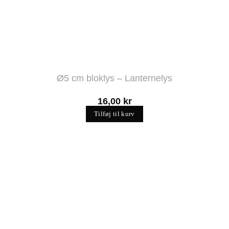
Ø5 cm bloklys – Lanternelys
16,00
kr
Tilføj til kurv