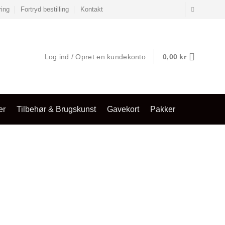
ring
Fortryd bestilling
Kontakt
Log ind / Opret en kundekonto
0,00
kr
er
Tilbehør & Brugskunst
Gavekort
Pakker
al: