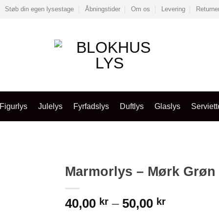
Støb din egen lysestage
Åbningstider
Om os
Levering
Returne
Figurlys
Julelys
Fyrfadslys
Duftlys
Glaslys
Serviett
Marmorlys – Mørk Grøn
Prisinterv
40,00
kr
–
50,00
kr
40,00 kr