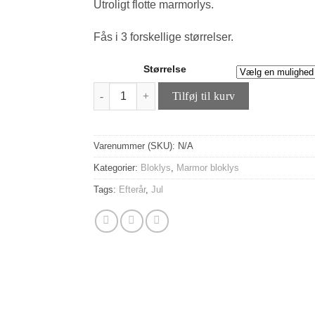
Utroligt flotte marmorlys.
til
50,00 kr
Fås i 3 forskellige størrelser.
Størrelse
Marmorlys - Mørk Grøn antal
Tilføj til kurv
Varenummer (SKU):
N/A
Kategorier:
Bloklys
,
Marmor bloklys
Tags:
Efterår
,
Jul