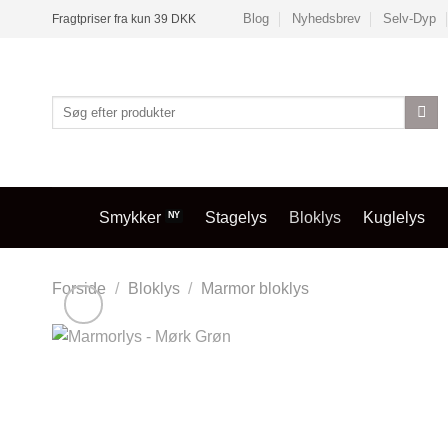
Fortsæt
Blog
Nyhedsbrev
Selv-Dyp
Fragtpriser fra kun 39 DKK
til
indhold
Søg
efter:
Smykker
Stagelys
Bloklys
Kuglelys
Forside
/
Bloklys
/
Marmor bloklys