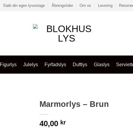
Støb din egen lysestage
Åbningstider
Om os
Levering
Returne
Figurlys
Julelys
Fyrfadslys
Duftlys
Glaslys
Serviett
Marmorlys – Brun
40,00
kr