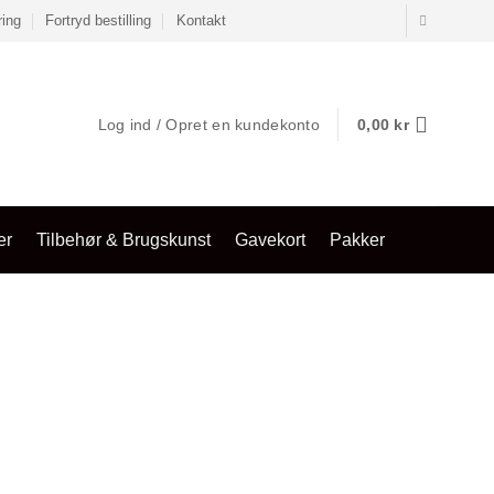
ring
Fortryd bestilling
Kontakt
Log ind / Opret en kundekonto
0,00
kr
er
Tilbehør & Brugskunst
Gavekort
Pakker