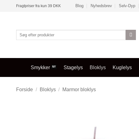
Fortsæt
Blog
Nyhedsbrev
Selv-Dyp
Fragtpriser fra kun 39 DKK
til
indhold
Søg
efter:
Smykker
Stagelys
Bloklys
Kuglelys
Forside
/
Bloklys
/
Marmor bloklys