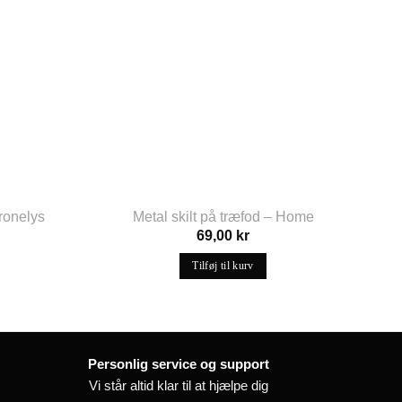
kronelys
Metal skilt på træfod – Home
69,00
kr
Tilføj til kurv
Personlig service og support
Vi står altid klar til at hjælpe dig