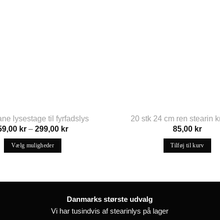
ne lysestage til fyrfadslys
20 stk 24 cm ren stearin 
Prisinterval:
59,00
kr
–
299,00
kr
85,00
kr
59,00 kr
til
Vælg muligheder
Tilføj til kurv
299,00 kr
Dette
vare
har
flere
Danmarks største udvalg
varianter.
Vi har tusindvis af stearinlys på lager
Mulighederne