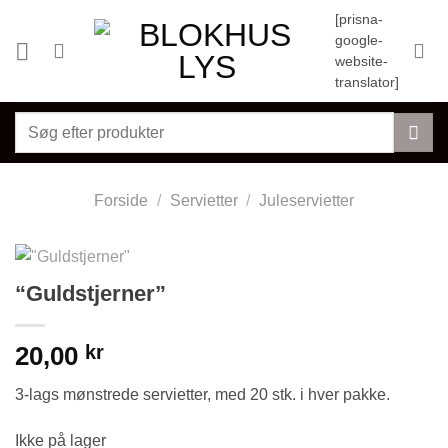
Fortsæt
[prisna-
til
google-
indhold
website-
translator]
Søg
efter:
Forside
/
Servietter
/
Juleservietter
“Guldstjerner”
20,00
kr
3-lags mønstrede servietter, med 20 stk. i hver pakke.
Ikke på lager