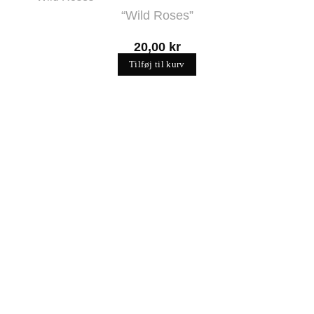
“Wild Roses”
20,00
kr
Tilføj til kurv