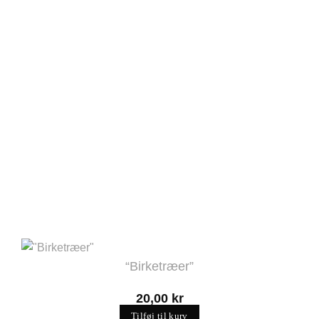
“Birketræer”
20,00
kr
Tilføj til kurv