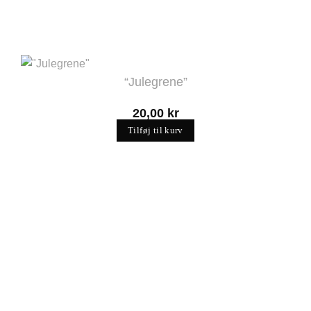
“Julegrene”
20,00
kr
Tilføj til kurv