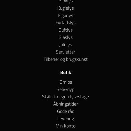
Bloklys
Kuglelys
Figurlys
Fyrfadslys
Duftlys
Glaslys
Julelys
Servietter
Tilbehør og brugskunst
Butik
Om os
Selv-dyp
Støb din egen lysestage
Åbningstider
Gode råd
Levering
Min konto