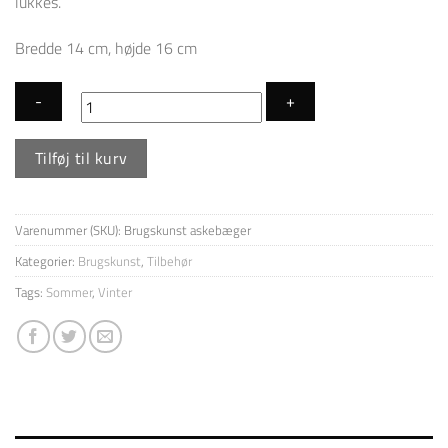
lukkes.
Bredde 14 cm, højde 16 cm
Grill
Tilføj til kurv
Askebæger
antal
Varenummer (SKU):
Brugskunst askebæger
Kategorier:
Brugskunst
,
Tilbehør
Tags:
Sommer
,
Vinter