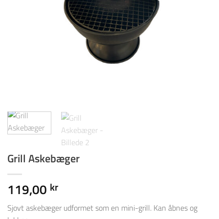
Grill Askebæger
119,00
kr
Sjovt askebæger udformet som en mini-grill. Kan åbnes og