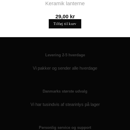
Keramik lanterne
29,00
kr
Tilføj til kurv
Levering 2-5 hverdage
Vi pakker og sender alle hverdage
Danmarks største udvalg
Vi har tusindvis af stearinlys på lager
Personlig service og support