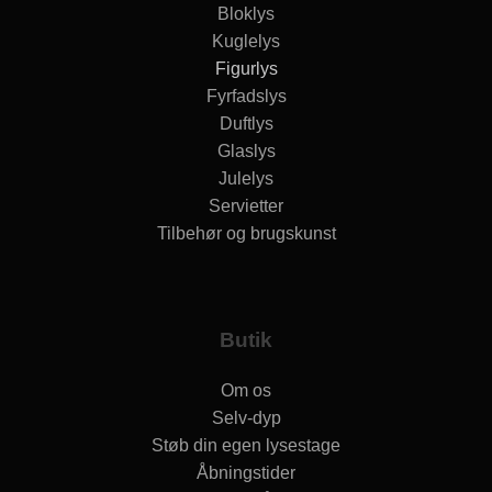
Bloklys
Kuglelys
Figurlys
Fyrfadslys
Duftlys
Glaslys
Julelys
Servietter
Tilbehør og brugskunst
Butik
Om os
Selv-dyp
Støb din egen lysestage
Åbningstider