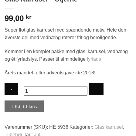
99,00
kr
Super flot glas karrusel med spændende motiv. Hele den
øverste del med vedhæng roterer frit og beroligende.
Kommer i en komplet pakke med glas, karrusel, vedhæng
og ét fyrfadslys. Passer til almindelige
fyrfads
Årets mandel- eller adventsgave idé 2018!
Glas
Tilføj til kurv
Karrusel
-
Stjerne
Varenummer (SKU):
HE 5936
Kategorier:
Glas karrusel
,
antal
Tilbehør
Tag:
Jul