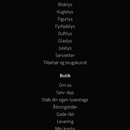
Bloklys
Kuglelys
Figurlys
Fyrfadslys
Duftlys
Glaslys
Julelys
Servietter
Tilbehør og brugskunst
Butik
Om os
Selv-dyp
Støb din egen lysestage
Åbningstider
Gode råd
Levering
Min konto