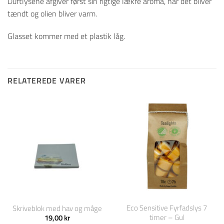
Duftlysene afgiver først sin rigtige lækre aroma, når det bliver
tændt og olien bliver varm.
Glasset kommer med et plastik låg.
RELATEREDE VARER
Eco Sensitive Fyrfadslys 7
Skriveblok med hav og måge
timer – Gul
19,00
kr