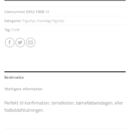
Varenummer (SKU):
F808 12
Kategorier:
Figurlys
,
Hverdags figurlys
Tag:
Forår
Beskrivelse
Yderligere information
Perfekt til konfirmation, temafesten, børnefødselsdagen, eller
fodboldafslutningen.