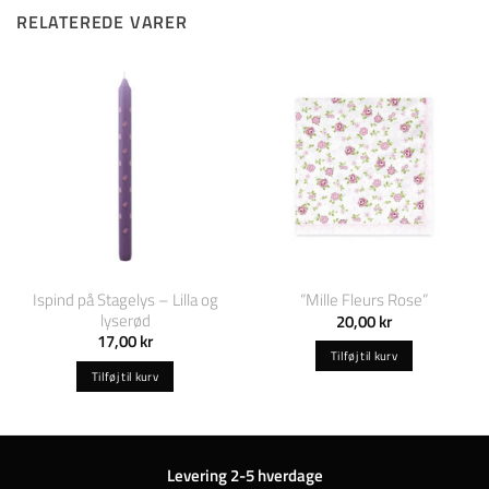
RELATEREDE VARER
Ispind på Stagelys – Lilla og
“Mille Fleurs Rose”
lyserød
20,00
kr
17,00
kr
Tilføj til kurv
Tilføj til kurv
Levering 2-5 hverdage