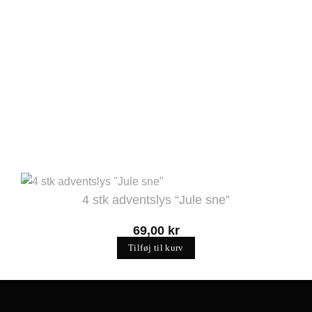
4 stk adventslys “Jule sne”
69,00
kr
Tilføj til kurv