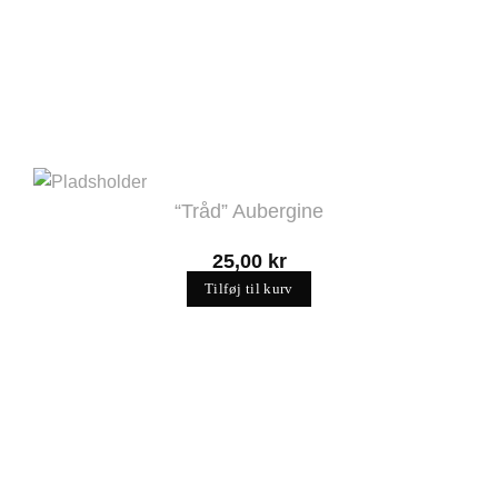
“Tråd” Aubergine
25,00
kr
Tilføj til kurv