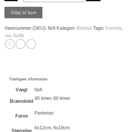
Børstede
Tilføj til kurv
Bloklys
med
Varenummer (SKU):
N/A
Kategori:
Bloklys
Tags:
Formelt
,
Lak
Jul
,
Nytår
-
Perlemor
antal
Yderligere information
Vægt
N/A
40 timer, 60 timer
Brændetid
Perlemor
Farve
6x12cm, 6x18cm
Størrelse