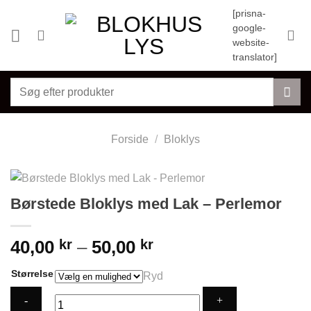
Fortsæt
[prisna-
til
google-
indhold
website-
translator]
Søg
efter:
Forside
/
Bloklys
Børstede Bloklys med Lak – Perlemor
Prisinterval:
40,00
kr
–
50,00
kr
40,00 kr
Størrelse
Ryd
til
50,00 kr