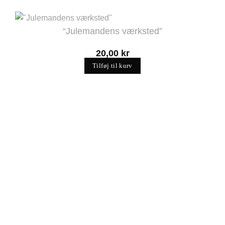
“Julemandens værksted”
20,00
kr
Tilføj til kurv