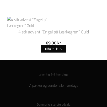
4 stk advent “Engel på Lærkegren” Guld
69,00
kr
Tilføj til kurv
Levering 2-5 hverdage
Vi pakker og sender alle hverdage
Danmarks største udvalg