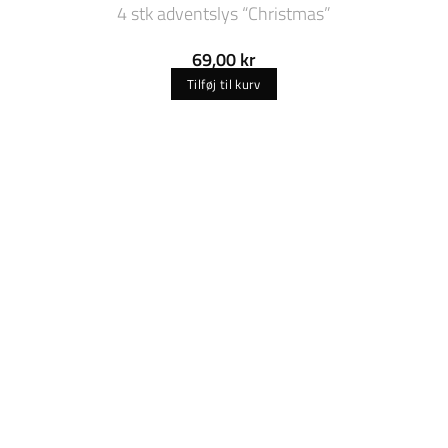
4 stk adventslys “Christmas”
69,00
kr
Tilføj til kurv