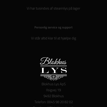
Vi har tusindvis af stearinlys på lager
Personlig service og support
Vi står altid klar til at hjælpe dig
Blokhus Lys ApS
Ilsigvej 19
9492 Blokhus
Telefon: 0045 98 20 82 02