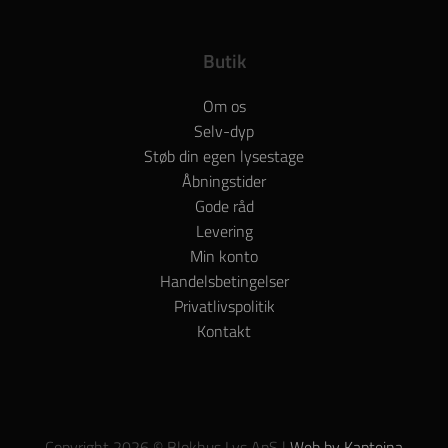
Butik
Om os
Selv-dyp
Støb din egen lysestage
Åbningstider
Gode råd
Levering
Min konto
Handelsbetingelser
Privatlivspolitik
Kontakt
Copyright 2026 © Blokhus Lys ApS |
Web by Kapteina