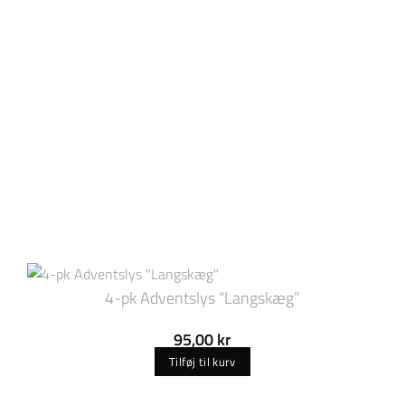
4-pk Adventslys “Langskæg”
95,00
kr
Tilføj til kurv