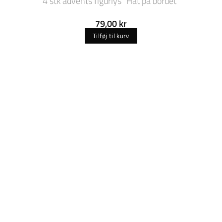
4 stk advents figurlys “Hat på bordet”
79,00
kr
Tilføj til kurv