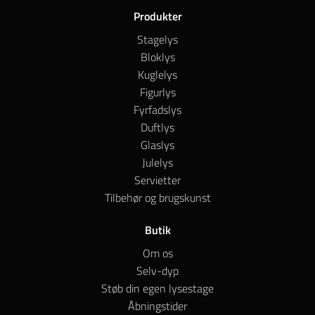
Produkter
Stagelys
Bloklys
Kuglelys
Figurlys
Fyrfadslys
Duftlys
Glaslys
Julelys
Servietter
Tilbehør og brugskunst
Butik
Om os
Selv-dyp
Støb din egen lysestage
Åbningstider