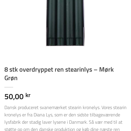
8 stk overdryppet ren stearinlys – Mørk
Grøn
50,00
kr
Dansk produceret svanemærket stearin kronelys. Vores stearin
kronelys er fra Diana Lys, som er den sidste tilbageværende
lysfabrik der stadig laver lysene i Danmark. Så vær med til at
støtte op om den danske produktion og køb dine næste ren