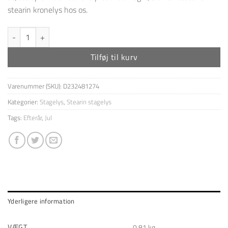
stearin kronelys hos os.
8 stk overdryppet ren stearinlys - Mørk Grøn antal
Tilføj til kurv
Varenummer (SKU):
D232481274
Kategorier:
Stagelys
,
Stearin stagelys
Tags:
Efterår
,
Jul
Yderligere information
VÆGT
0,81 kg