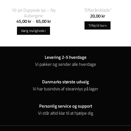
10-pk Dyppede lys – Ny
“Efterårsblade”
Aubergine
20,00
kr
Prisinterval:
45,00
kr
–
65,00
kr
45,00 kr
Tilføj til kurv
til
Vælg muligheder
65,00 kr
Dette
vare
har
flere
Levering 2-5 hverdage
varianter.
Vi pakker og sender alle hverdage
Mulighederne
kan
vælges
Danmarks største udvalg
på
Vi har tusindvis af stearinlys på lager
varesiden
Personlig service og support
Vi står altid klar til at hjælpe dig