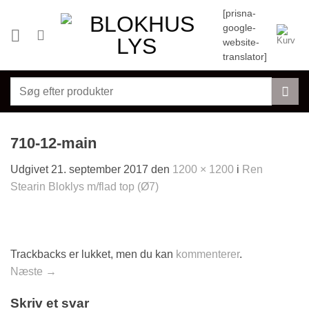
Fortsæt
[prisna-
til
google-
indhold
website-
translator]
Søg
efter:
710-12-main
Udgivet
21. september 2017
den
1200 × 1200
i
Ren
Stearin Bloklys m/flad top (Ø7)
Trackbacks er lukket, men du kan
kommenterer
.
Næste
→
Skriv et svar