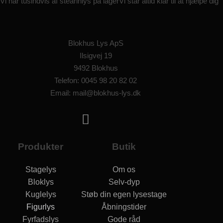
Vi har tusindvis af stearinlys på lager
Vi står altid klar til at hjælpe dig
Blokhus Lys ApS
Ilsigvej 19
9492 Blokhus
Telefon: 0045 98 20 82 02
Email: mail@blokhus-lys.dk
Produkter
Butik
Stagelys
Om os
Bloklys
Selv-dyp
Kuglelys
Støb din egen lysestage
Figurlys
Åbningstider
Fyrfadslys
Gode råd