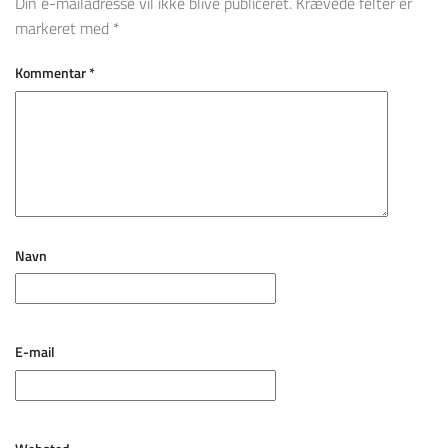
Din e-mailadresse vil ikke blive publiceret.
Krævede felter er
markeret med
*
Kommentar
*
Navn
E-mail