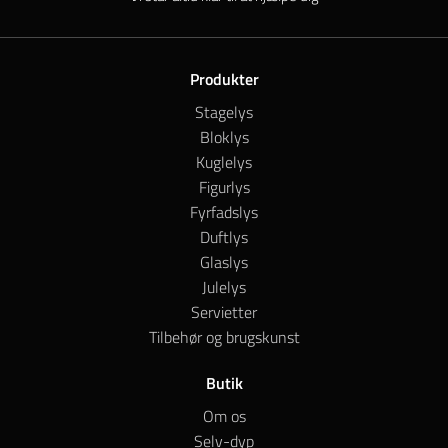
Produkter
Stagelys
Bloklys
Kuglelys
Figurlys
Fyrfadslys
Duftlys
Glaslys
Julelys
Servietter
Tilbehør og brugskunst
Butik
Om os
Selv-dyp