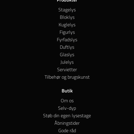
Stagelys
Bloklys
Kuglelys
Figurlys
Fyrfadslys
Duftlys
Glaslys
Julelys
Servietter
Tilbehør og brugskunst
Butik
Om os
Selv-dyp
Støb din egen lysestage
Åbningstider
Gode råd