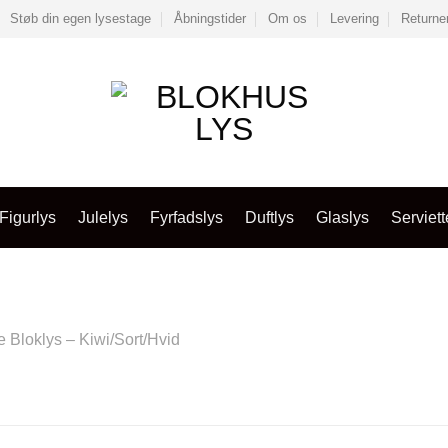
Støb din egen lysestage
Åbningstider
Om os
Levering
Returne
Figurlys
Julelys
Fyrfadslys
Duftlys
Glaslys
Serviett
Bloklys – Kiwi/Sort/Hvid