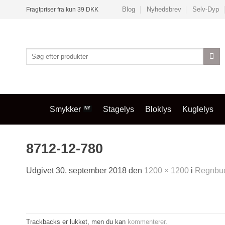
Fortsæt
Blog
Nyhedsbrev
Selv-Dyp
Fragtpriser fra kun 39 DKK
til
indhold
Søg
efter:
Smykker
Stagelys
Bloklys
Kuglelys
8712-12-780
Udgivet
30. september 2018
den
1200 × 1200
i
Regnbue 
Trackbacks er lukket, men du kan
kommenterer
.