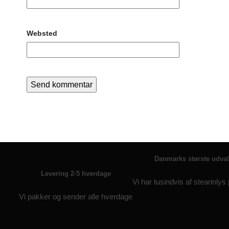
Websted
Danmarks største udva
Levering 2-5 hverdage
Vi har tusindvis af stearinlys
Vi pakker og sender alle hverdage