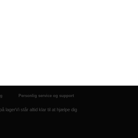
lg
Personlig service og support
 på lager
Vi står altid klar til at hjælpe dig