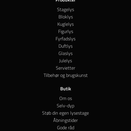
Stagelys
Bloklys
Kuglelys
Figurlys
Fyrfadslys
Duftlys
Glaslys
Julelys
Servietter
Tilbehør og brugskunst
Butik
Om os
Selv-dyp
Støb din egen lysestage
Åbningstider
Gode råd