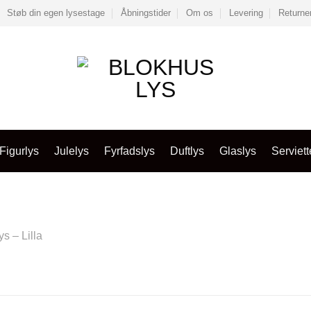
Støb din egen lysestage
Åbningstider
Om os
Levering
Returne
Figurlys
Julelys
Fyrfadslys
Duftlys
Glaslys
Serviett
s – Lilla