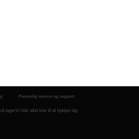
lg
Personlig service og support
 på lager
Vi står altid klar til at hjælpe dig