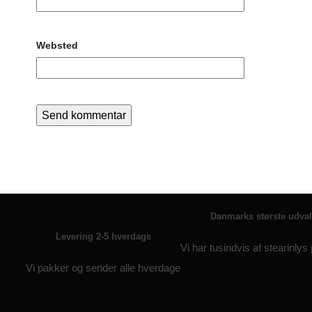
Websted
Danmarks største udva
Levering 2-5 hverdage
Vi har tusindvis af stearinlys
Vi pakker og sender alle hverdage