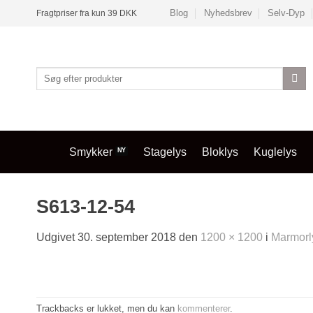
Fortsæt
Blog
Nyhedsbrev
Selv-Dyp
Fragtpriser fra kun 39 DKK
til
indhold
Søg
efter:
Smykker
Stagelys
Bloklys
Kuglelys
S613-12-54
Udgivet
30. september 2018
den
1200 × 1200
i
Marmorly
Trackbacks er lukket, men du kan
kommenterer
.