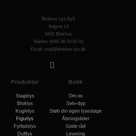
Blokhus Lys ApS
Ilsigvej 19
9492 Blokhus
Telefon: 0045 98 20 82 02
Email: mail@blokhus-lys.dk
Produkter
Butik
Stagelys
Om os
Bloklys
Selv-dyp
Kuglelys
Støb din egen lysestage
Figurlys
Åbningstider
Fyrfadslys
Gode råd
Duftlys
Levering