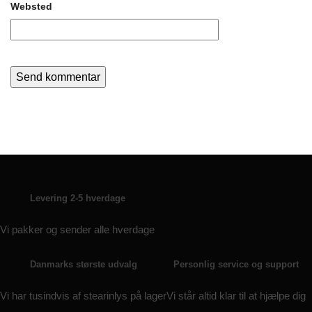
Websted
Levering 2-5 hverdage
Vi pakker og sender alle hverdage
Danmarks største udvalg
Personlig service og support
Vi har tusindvis af stearinlys på lager
Vi står altid klar til at hjælpe dig