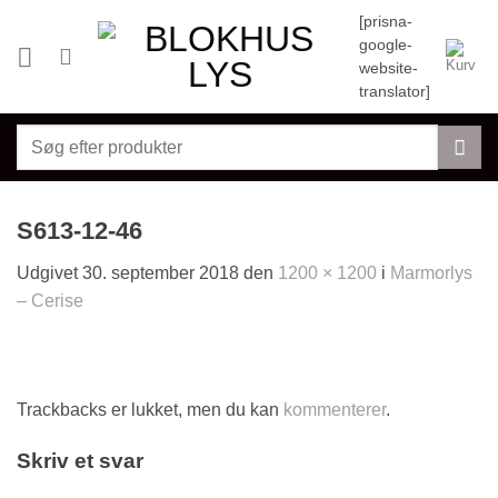
Fortsæt
[prisna-
til
google-
indhold
website-
translator]
Søg
efter:
S613-12-46
Udgivet
30. september 2018
den
1200 × 1200
i
Marmorlys
– Cerise
Trackbacks er lukket, men du kan
kommenterer
.
Skriv et svar