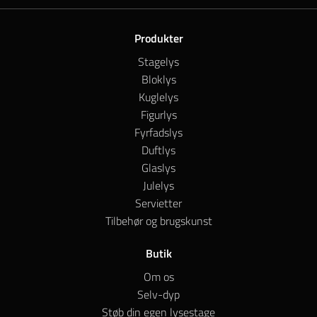
Produkter
Stagelys
Bloklys
Kuglelys
Figurlys
Fyrfadslys
Duftlys
Glaslys
Julelys
Servietter
Tilbehør og brugskunst
Butik
Om os
Selv-dyp
Støb din egen lysestage