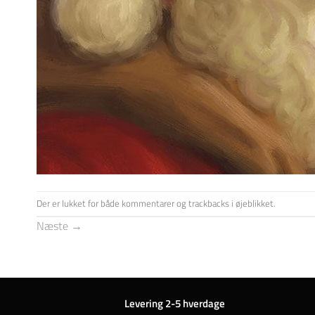
Der er lukket for både kommentarer og trackbacks i øjeblikket.
Næste
→
Levering 2-5 hverdage