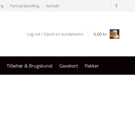
ng
Fortryd bestilling
Kontakt
Log ind / Opret en kundekonto
0,00
kr
r
Tilbehør & Brugskunst
Gavekort
Pakker