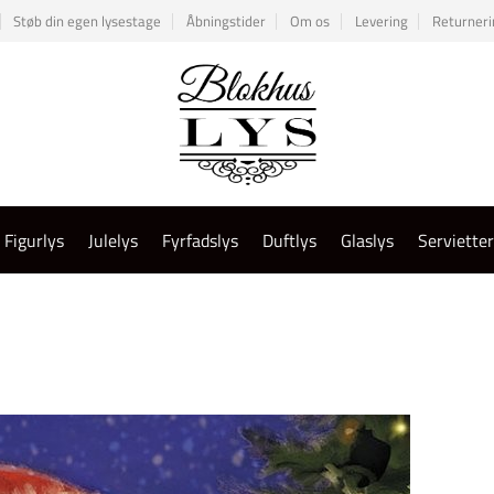
Støb din egen lysestage
Åbningstider
Om os
Levering
Returneri
Figurlys
Julelys
Fyrfadslys
Duftlys
Glaslys
Serviette