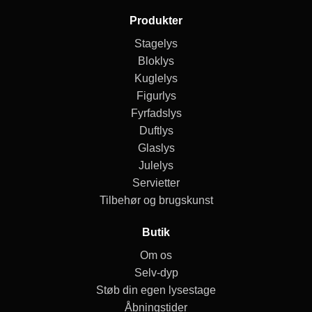
Produkter
Stagelys
Bloklys
Kuglelys
Figurlys
Fyrfadslys
Duftlys
Glaslys
Julelys
Servietter
Tilbehør og brugskunst
Butik
Om os
Selv-dyp
Støb din egen lysestage
Åbningstider