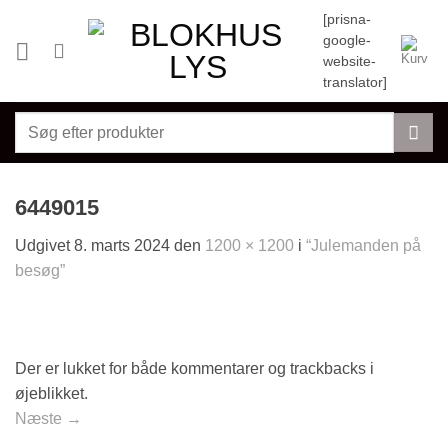
Fortsæt
[prisna-
til
google-
indhold
website-
translator]
Søg
efter:
6449015
Udgivet
8. marts 2024
den
1200 × 1200
i
“Julemanden på
besøg”
Der er lukket for både kommentarer og trackbacks i
øjeblikket.
Næste
→