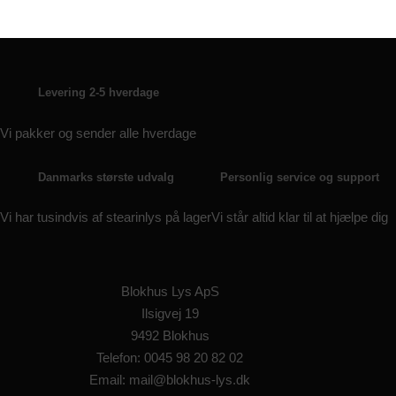
Levering 2-5 hverdage
Vi pakker og sender alle hverdage
Danmarks største udvalg
Personlig service og support
Vi har tusindvis af stearinlys på lager
Vi står altid klar til at hjælpe dig
Blokhus Lys ApS
Ilsigvej 19
9492 Blokhus
Telefon: 0045 98 20 82 02
Email: mail@blokhus-lys.dk