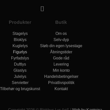
Produkter
Butik
Stagelys
Om os
Bloklys
Selv-dyp
Kuglelys
Støb din egen lysestage
Figurlys
Åbningstider
Fyrfadslys
Gode råd
Duftlys
Levering
Glaslys
Min konto
Julelys
Handelsbetingelser
Servietter
Privatlivspolitik
Tilbehør og brugskunst
Kontakt
Copyright 2026 © Blokhus Lys ApS |
Web by Kapteina