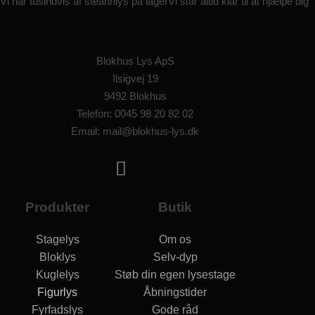
Vi har tusindvis af stearinlys på lager
Vi står altid klar til at hjælpe dig
Blokhus Lys ApS
Ilsigvej 19
9492 Blokhus
Telefon: 0045 98 20 82 02
Email: mail@blokhus-lys.dk
Produkter
Butik
Stagelys
Om os
Bloklys
Selv-dyp
Kuglelys
Støb din egen lysestage
Figurlys
Åbningstider
Fyrfadslys
Gode råd