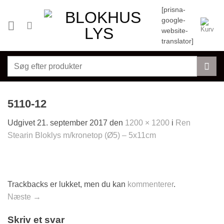
Fortsæt
[prisna-
til
google-
indhold
website-
translator]
Søg
efter:
5110-12
Udgivet
21. september 2017
den
1200 × 1200
i
Ren
Stearin Bloklys m/kronetop (Ø5) – 5x11cm
Trackbacks er lukket, men du kan
kommenterer
.
Næste
→
Skriv et svar